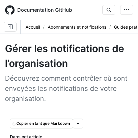
Skip
to
Documentation GitHub
main
content
Accueil
Abonnements et notifications
Guides prat
Gérer les notifications de
l’organisation
Découvrez comment contrôler où sont
envoyées les notifications de votre
organisation.
Copier en tant que Markdown
Dans cet article