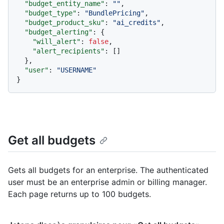
"budget_entity_name"
:
""
,
"budget_type"
:
"BundlePricing"
,
"budget_product_sku"
:
"ai_credits"
,
"budget_alerting"
:
{
"will_alert"
:
false
,
"alert_recipients"
:
[
]
}
,
"user"
:
"USERNAME"
}
Get all budgets
Gets all budgets for an enterprise. The authenticated
user must be an enterprise admin or billing manager.
Each page returns up to 100 budgets.