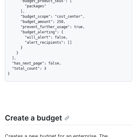
      "budget_product_skus": [

        "packages"

      ],

      "budget_scope": "cost_center",

      "budget_amount": 250,

      "prevent_further_usage": true,

      "budget_alerting": {

        "will_alert": false,

        "alert_recipients": []

      }

    }

  ],

  "has_next_page": false,

  "total_count": 3

}
Create a budget
Creates a new budget for an enterprise. The