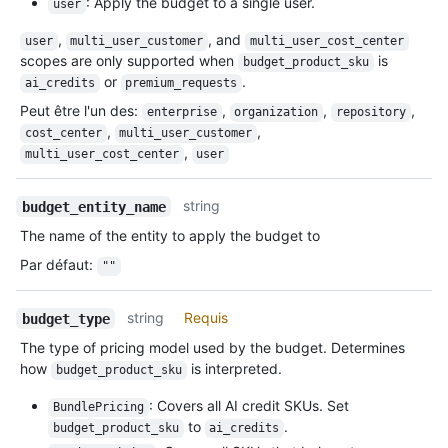
: Apply the budget to a single user.
user
,
, and
user
multi_user_customer
multi_user_cost_center
scopes are only supported when
is
budget_product_sku
or
.
ai_credits
premium_requests
Peut être l'un des
:
,
,
,
enterprise
organization
repository
,
,
cost_center
multi_user_customer
,
multi_user_cost_center
user
string
budget_entity_name
The name of the entity to apply the budget to
Par défaut
:
""
string
Requis
budget_type
The type of pricing model used by the budget. Determines
how
is interpreted.
budget_product_sku
: Covers all AI credit SKUs. Set
BundlePricing
to
.
budget_product_sku
ai_credits