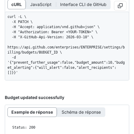
cURL
JavaScript
Interface CLI de GitHub
curl -L \

  -X PATCH \

  -H "Accept: application/vnd.github+json" \

  -H "Authorization: Bearer <YOUR-TOKEN>" \

  -H "X-GitHub-Api-Version: 2026-03-10" \

https://api.github.com/enterprises/ENTERPRISE/settings/b
illing/budgets/BUDGET_ID \

  -d 
'{"prevent_further_usage":false,"budget_amount":10,"budg
et_alerting":{"will_alert":false,"alert_recipients":
[]}}'
Budget updated successfully
Exemple de réponse
Schéma de réponse
Status: 200