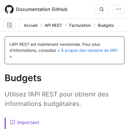
Skip
to
Documentation GitHub
main
content
Accueil
API REST
Facturation
Budgets
Nom, Type,
Nom, Type,
Nom, Type,
Nom, Type,
Nom, Type,
Nom, Type,
Nom, Type,
Nom, Type,
Nom, Type,
Nom, Type,
Nom, Type,
Nom, Type,
Nom, Type,
Nom, Type,
Nom, Type,
Nom, Type,
Description
Description
Description
Description
Description
Description
Description
Description
Description
Description
Description
Description
Description
Description
Description
Description
L’API REST est maintenant versionnée.
Pour plus
d’informations, consultez «
À propos des versions de l’API
».
Budgets
Utilisez l’API REST pour obtenir des
informations budgétaires.
Important