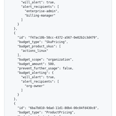
        "will_alert": true,

        "alert_recipients": [

          "enterprise-admin",

          "billing-manager"

        ]

      }

    },

    {

      "id": "f47ac10b-58cc-4372-a567-0e02b2c3d479",

      "budget_type": "SkuPricing",

      "budget_product_skus": [

        "actions_linux"

      ],

      "budget_scope": "organization",

      "budget_amount": 500,

      "prevent_further_usage": false,

      "budget_alerting": {

        "will_alert": true,

        "alert_recipients": [

          "org-owner"

        ]

      }

    },

    {

      "id": "6ba7b810-9dad-11d1-80b4-00c04fd430c8",

      "budget_type": "ProductPricing",
