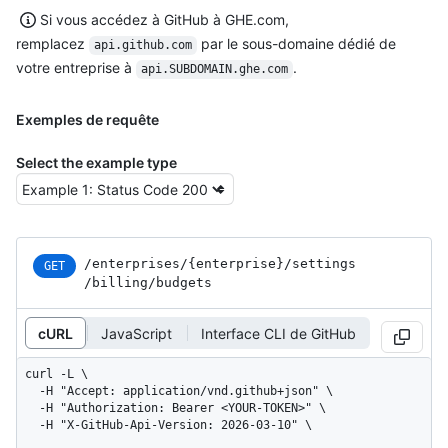
Si vous accédez à GitHub à GHE.com,
remplacez
par le sous-domaine dédié de
api.github.com
votre entreprise à
.
api.SUBDOMAIN.ghe.com
Exemples de requête
Select the example type
/enterprises
/{enterprise}
/settings
GET
/billing
/budgets
cURL
JavaScript
Interface CLI de GitHub
curl -L \

  -H "Accept: application/vnd.github+json" \

  -H "Authorization: Bearer <YOUR-TOKEN>" \

  -H "X-GitHub-Api-Version: 2026-03-10" \
