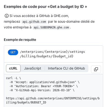
Exemples de code pour «Get a budget by ID »
Si vous accédez à GitHub à GHE.com,
remplacez
par le sous-domaine dédié de
api.github.com
votre entreprise à
.
api.SUBDOMAIN.ghe.com
Exemple de requête
/enterprises
/{enterprise}
/settings
GET
/billing
/budgets
/{budget_
id}
cURL
JavaScript
Interface CLI de GitHub
curl -L \

  -H "Accept: application/vnd.github+json" \

  -H "Authorization: Bearer <YOUR-TOKEN>" \

  -H "X-GitHub-Api-Version: 2026-03-10" \

https://api.github.com/enterprises/ENTERPRISE/settings/b
illing/budgets/BUDGET_ID