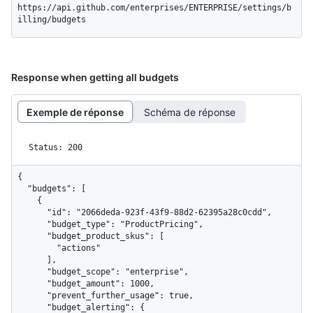
https://api.github.com/enterprises/ENTERPRISE/settings/b
illing/budgets
Response when getting all budgets
Exemple de réponse
Schéma de réponse
Status: 200
{

  "budgets": [

    {

      "id": "2066deda-923f-43f9-88d2-62395a28c0cdd",

      "budget_type": "ProductPricing",

      "budget_product_skus": [

        "actions"

      ],

      "budget_scope": "enterprise",

      "budget_amount": 1000,

      "prevent_further_usage": true,

      "budget_alerting": {
