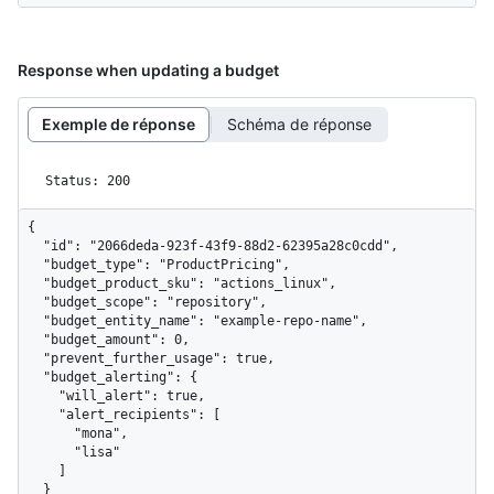
Response when updating a budget
Exemple de réponse
Schéma de réponse
Status: 200
{

  "id": "2066deda-923f-43f9-88d2-62395a28c0cdd",

  "budget_type": "ProductPricing",

  "budget_product_sku": "actions_linux",

  "budget_scope": "repository",

  "budget_entity_name": "example-repo-name",

  "budget_amount": 0,

  "prevent_further_usage": true,

  "budget_alerting": {

    "will_alert": true,

    "alert_recipients": [

      "mona",

      "lisa"

    ]

  }
