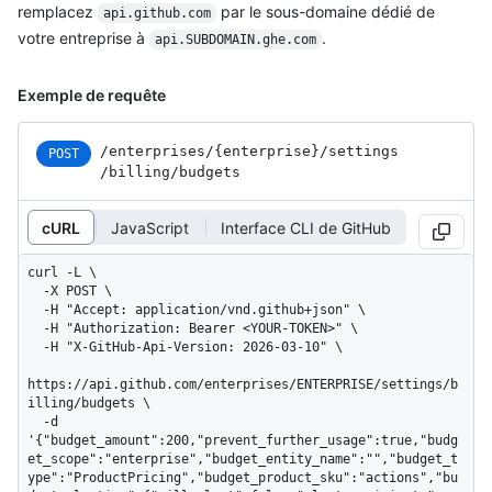
remplacez
par le sous-domaine dédié de
api.github.com
votre entreprise à
.
api.SUBDOMAIN.ghe.com
Exemple de requête
/enterprises
/{enterprise}
/settings
POST
/billing
/budgets
cURL
JavaScript
Interface CLI de GitHub
curl -L \

  -X POST \

  -H "Accept: application/vnd.github+json" \

  -H "Authorization: Bearer <YOUR-TOKEN>" \

  -H "X-GitHub-Api-Version: 2026-03-10" \

https://api.github.com/enterprises/ENTERPRISE/settings/b
illing/budgets \

  -d 
'{"budget_amount":200,"prevent_further_usage":true,"budg
et_scope":"enterprise","budget_entity_name":"","budget_t
ype":"ProductPricing","budget_product_sku":"actions","bu