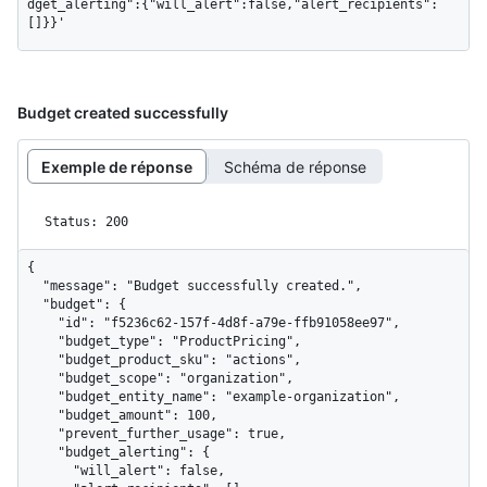
dget_alerting":{"will_alert":false,"alert_recipients":
[]}}'
Budget created successfully
Exemple de réponse
Schéma de réponse
Status: 200
{

  "message": "Budget successfully created.",

  "budget": {

    "id": "f5236c62-157f-4d8f-a79e-ffb91058ee97",

    "budget_type": "ProductPricing",

    "budget_product_sku": "actions",

    "budget_scope": "organization",

    "budget_entity_name": "example-organization",

    "budget_amount": 100,

    "prevent_further_usage": true,

    "budget_alerting": {

      "will_alert": false,
