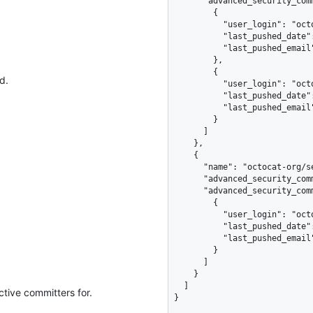
      "advanced_security_committers_breakdown": [

        {

          "user_login": "octocat",

          "last_pushed_date": "2021-11-03",

          "last_pushed_email": "octocat@github.com"

        },

        {

d.
          "user_login": "octokitten",

          "last_pushed_date": "2021-10-25",

          "last_pushed_email": "octokitten@github.com"

        }

      ]

    },

    {

      "name": "octocat-org/server",

      "advanced_security_committers": 1,

      "advanced_security_committers_breakdown": [

        {

          "user_login": "octokitten",

          "last_pushed_date": "2021-10-26",

          "last_pushed_email": "octokitten@github.com"

        }

      ]

    }

  ]

tive committers for.
}