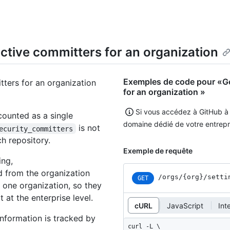
ctive committers for an organization
Exemples de code pour «Ge
ters for an organization
for an organization »
Si vous accédez à GitHub 
 counted as a single
domaine dédié de votre entrepr
is not
ecurity_committers
h repository.
Exemple de requête
ing,
d from the organization
/orgs
/{org}
/setti
GET
 one organization, so they
 at the enterprise level.
cURL
JavaScript
Int
information is tracked by
curl -L \
