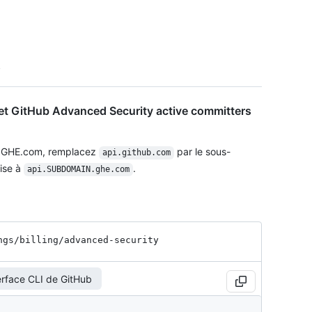
t GitHub Advanced Security active committers
à GHE.com, remplacez
par le sous-
api.github.com
ise à
.
api.SUBDOMAIN.ghe.com
ngs
/billing
/advanced-security
erface CLI de GitHub