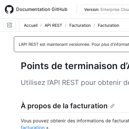
Skip
to
Documentation GitHub
Version:
Enterprise Clo
main
content
Accueil
API REST
Facturation
Facturation
Nom, Type,
Nom, Type,
Nom, Type,
Description
Description
Description
L’API REST est maintenant versionnée.
Pour plus d’informa
Points de terminaison d’
Utilisez l’API REST pour obtenir 
À propos de la facturation
Vous pouvez obtenir des informations de facturat
facturation
».