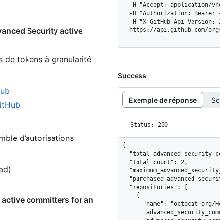
  -H "Accept: application/vnd.github+json" \

  -H "Authorization: Bearer <YOUR-TOKEN>" \

  -H "X-GitHub-Api-Version: 2026-03-10" \

anced Security active
  https://api.github.com/or
s de tokens à granularité
Success
Hub
Exemple de réponse
Sc
GitHub
Status: 200
emble d’autorisations
{

  "total_advanced_security_committers": 2,

  "total_count": 2,

ead)
  "maximum_advanced_security_committers": 4,

  "purchased_advanced_security_committers": 4,

  "repositories": [

    {

active committers for an
      "name": "octocat-org/Hello-World",

      "advanced_security_committers": 2,
