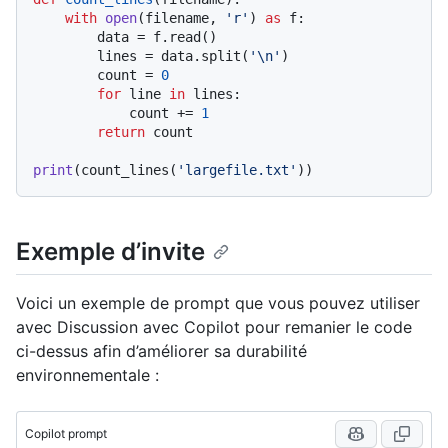
with
open
(filename, 
'r'
) 
as
 f:

        data = f.read()

        lines = data.split(
'\n'
)

        count = 
0
for
 line 
in
 lines:

            count += 
1
return
 count

print
(count_lines(
'largefile.txt'
Exemple d’invite
Voici un exemple de prompt que vous pouvez utiliser
avec Discussion avec Copilot pour remanier le code
ci-dessus afin d’améliorer sa durabilité
environnementale :
Copilot prompt