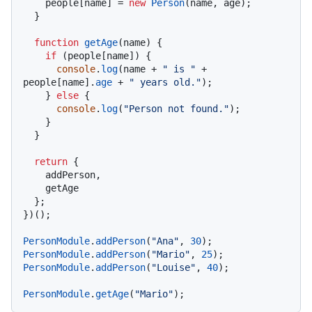
    people[name] = 
new
Person
(name, age);

  }

function
getAge
(
name
) {

if
 (people[name]) {

console
.
log
(name + 
" is "
 + 
people[name].
age
 + 
" years old."
);

    } 
else
 {

console
.
log
(
"Person not found."
);

    }

  }

return
 {

    addPerson,

    getAge

  };

})();

PersonModule
.
addPerson
(
"Ana"
, 
30
PersonModule
.
addPerson
(
"Mario"
, 
25
PersonModule
.
addPerson
(
"Louise"
, 
40
);

PersonModule
.
getAge
(
"Mario"