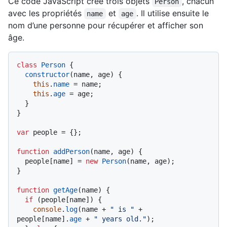
Ce code JavaScript crée trois objets
, chacun
Person
avec les propriétés
et
. Il utilise ensuite le
name
age
nom d’une personne pour récupérer et afficher son
âge.
class
Person
 {

constructor
(
name, age
) {

this
.
name
 = name;

this
.
age
 = age;

  }

}

var
 people = {};

function
addPerson
(
name, age
) {

  people[name] = 
new
Person
(name, age);

}

function
getAge
(
name
) {

if
 (people[name]) {

console
.
log
(name + 
" is "
 + 
people[name].
age
 + 
" years old."
);
