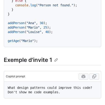
  } 
else
 {

console
.
log
(
"Person not found."
);

  }

}

addPerson
(
"Ana"
, 
30
addPerson
(
"Mario"
, 
25
addPerson
(
"Louise"
, 
40
);

getAge
(
"Mario"
Exemple d'invite 1
Copilot prompt
What design patterns could improve this code? 