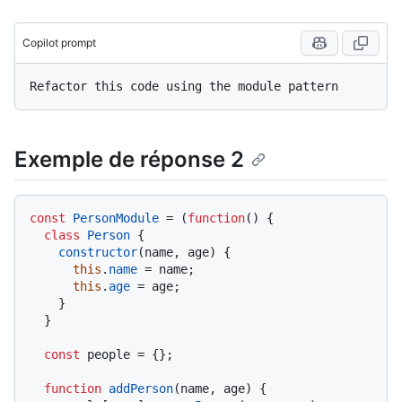
Copilot prompt
Exemple de réponse 2
const
PersonModule
 = (
function
(
) {

class
Person
 {

constructor
(
name, age
) {

this
.
name
 = name;

this
.
age
 = age;

    }

  }

const
 people = {};

function
addPerson
(
name, age
) {
