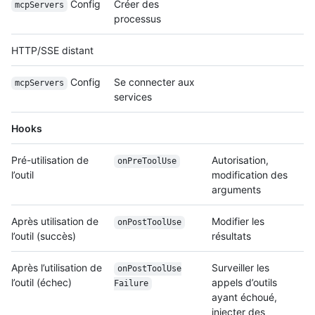
Config
Créer des
mcpServers
processus
HTTP/SSE distant
Config
Se connecter aux
mcpServers
services
Hooks
Pré-utilisation de
Autorisation,
onPreToolUse
l’outil
modification des
arguments
Après utilisation de
Modifier les
onPostToolUse
l’outil (succès)
résultats
Après l’utilisation de
Surveiller les
on
Post
Tool
Use
l’outil (échec)
appels d’outils
Failure
ayant échoué,
injecter des