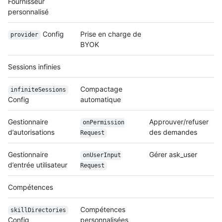
Fournisseur
personnalisé
Config
Prise en charge de
provider
BYOK
Sessions infinies
Compactage
infiniteSessions
Config
automatique
Gestionnaire
Approuver/refuser
on
Permission
d’autorisations
des demandes
Request
Gestionnaire
Gérer ask_user
on
User
Input
d’entrée utilisateur
Request
Compétences
Compétences
skillDirectories
Config
personnalisées