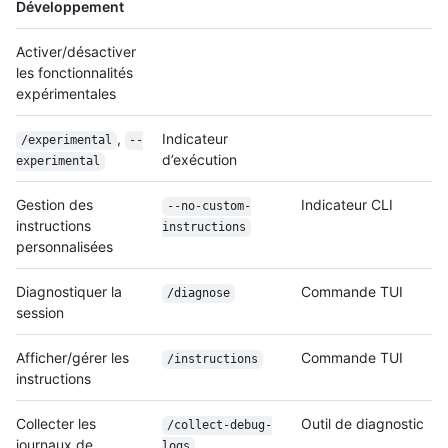
Développement
Activer/désactiver
les fonctionnalités
expérimentales
,
Indicateur
/experimental
--
d’exécution
experimental
Gestion des
Indicateur CLI
--no-custom-
instructions
instructions
personnalisées
Diagnostiquer la
Commande TUI
/diagnose
session
Afficher/gérer les
Commande TUI
/instructions
instructions
Collecter les
Outil de diagnostic
/
collect-debug-
journaux de
logs