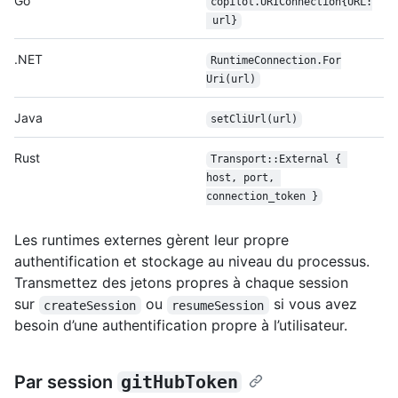
Go
copilot.URIConnection{URL:
 url}
.NET
Runtime
Connection.For
Uri(url)
Java
setCliUrl(url)
Rust
Transport::External { 
host, port, 
connection_token }
Les runtimes externes gèrent leur propre
authentification et stockage au niveau du processus.
Transmettez des jetons propres à chaque session
sur
ou
si vous avez
createSession
resumeSession
besoin d’une authentification propre à l’utilisateur.
Par session
gitHubToken