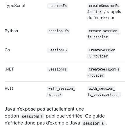
TypeScript
sessionFs
create
Session
Fs
/ rappels
Adapter
du fournisseur
Python
session_fs
create_session_
fs_handler
Go
SessionFS
Create
Session
FSProvider
.NET
SessionFs
Create
Session
Fs
Provider
Rust
with_session_
with_session_
fs(...)
fs_provider(...)
Java n’expose pas actuellement une
option
publique vérifiée. Ce guide
sessionFs
n’affiche donc pas d’exemple Java
.
sessionFs