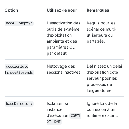
Option
Utilisez-le pour
Remarques
Désactivation des
Requis pour les
mode: "empty"
outils de système
scénarios multi-
d’exploitation
utilisateurs ou
ambiants et des
partagés.
paramètres CLI
par défaut
Nettoyage des
Définissez un délai
session
Idle
sessions inactives
d’expiration côté
Timeout
Seconds
serveur pour les
processus de
longue durée.
Isolation par
Ignoré lors de la
baseDirectory
instance
connexion à un
d’exécution
runtime existant.
COPIL
OT_HOME