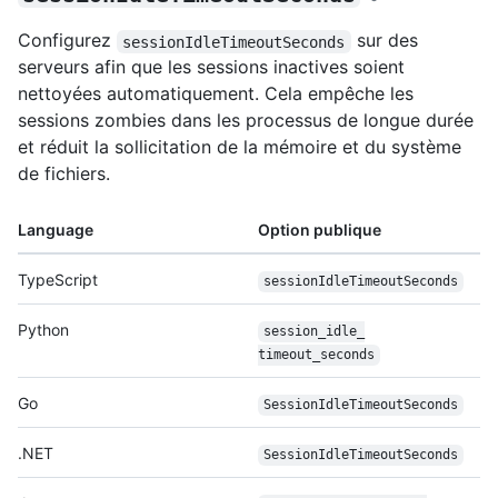
Configurez
sur des
sessionIdleTimeoutSeconds
serveurs afin que les sessions inactives soient
nettoyées automatiquement. Cela empêche les
sessions zombies dans les processus de longue durée
et réduit la sollicitation de la mémoire et du système
de fichiers.
Language
Option publique
TypeScript
session
Idle
Timeout
Seconds
Python
session_idle_
timeout_seconds
Go
Session
Idle
Timeout
Seconds
.NET
Session
Idle
Timeout
Seconds