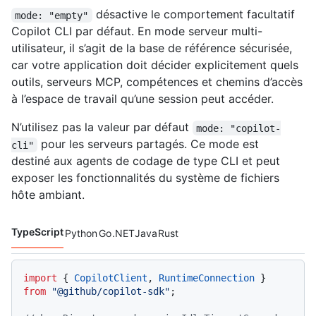
désactive le comportement facultatif
mode: "empty"
Copilot CLI par défaut. En mode serveur multi-
utilisateur, il s’agit de la base de référence sécurisée,
car votre application doit décider explicitement quels
outils, serveurs MCP, compétences et chemins d’accès
à l’espace de travail qu’une session peut accéder.
N’utilisez pas la valeur par défaut
mode: "copilot-
pour les serveurs partagés. Ce mode est
cli"
destiné aux agents de codage de type CLI et peut
exposer les fonctionnalités du système de fichiers
hôte ambiant.
TypeScript
Python
Go
.NET
Java
Rust
Langages de code navigation
import
 { 
CopilotClient
, 
RuntimeConnection
 } 
from
"@github/copilot-sdk"
;
