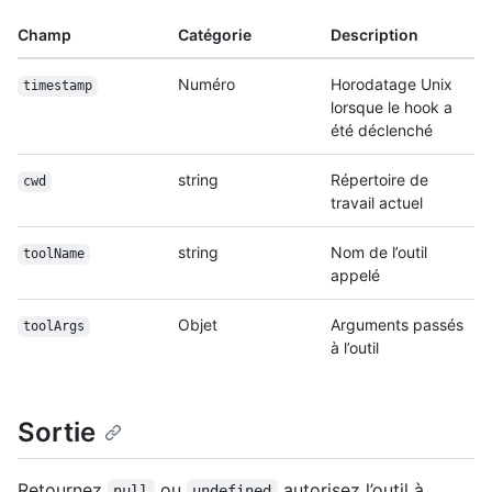
Champ
Catégorie
Description
Numéro
Horodatage Unix
timestamp
lorsque le hook a
été déclenché
string
Répertoire de
cwd
travail actuel
string
Nom de l’outil
toolName
appelé
Objet
Arguments passés
toolArgs
à l’outil
Sortie
Retournez
ou
autorisez l’outil à
null
undefined