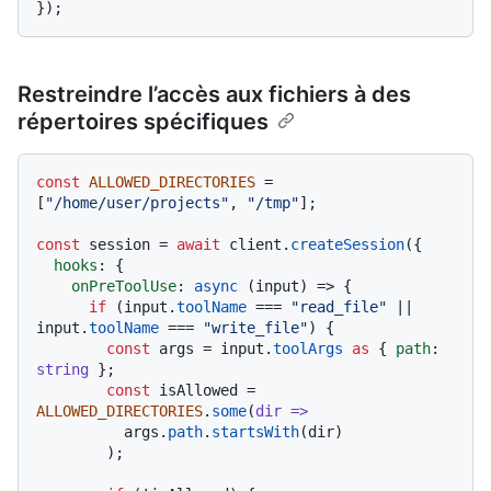
Restreindre l’accès aux fichiers à des
répertoires spécifiques
const
ALLOWED_DIRECTORIES
 = 
[
"/home/user/projects"
, 
"/tmp"
];

const
 session = 
await
 client.
createSession
({

hooks
: {

onPreToolUse
: 
async
 (input) => {

if
 (input.
toolName
 === 
"read_file"
 || 
input.
toolName
 === 
"write_file"
) {

const
 args = input.
toolArgs
as
 { 
path
: 
string
 };

const
 isAllowed = 
ALLOWED_DIRECTORIES
.
some
(
dir
 =>
          args.
path
.
startsWith
(dir)

        );
