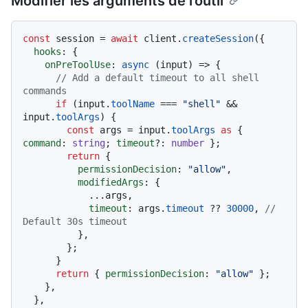
Modifier les arguments de l’outil
const
 session = 
await
 client.
createSession
({

hooks
: {

onPreToolUse
: 
async
 (input) => {

// Add a default timeout to all shell 
commands
if
 (input.
toolName
 === 
"shell"
 && 
input.
toolArgs
) {

const
 args = input.
toolArgs
as
 { 
command
: 
string
; 
timeout
?: 
number
 };

return
 {

permissionDecision
: 
"allow"
,

modifiedArgs
: {

            ...args,

timeout
: args.
timeout
 ?? 
30000
, 
// 
Default 30s timeout
          },

        };

      }

return
 { 
permissionDecision
: 
"allow"
 };

    },

  },
