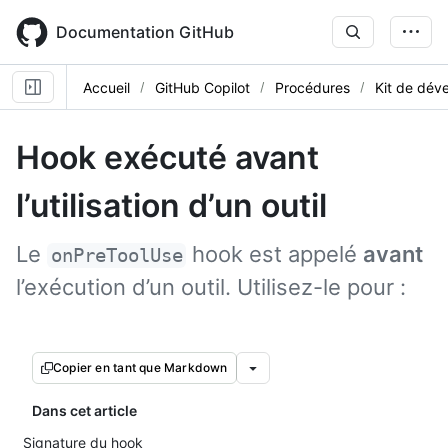
Skip
to
Documentation GitHub
main
content
Accueil
GitHub Copilot
Procédures
Kit de dév
Hook exécuté avant
l’utilisation d’un outil
Le
hook est appelé
avant
onPreToolUse
l’exécution d’un outil. Utilisez-le pour :
Copier en tant que Markdown
Dans cet article
Signature du hook