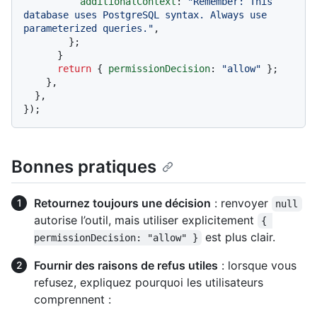
additionalContext
: 
"Remember: This 
database uses PostgreSQL syntax. Always use 
parameterized queries."
,

        };

      }

return
 { 
permissionDecision
: 
"allow"
 };

    },

  },

Bonnes pratiques
Retournez toujours une décision
: renvoyer
null
autorise l’outil, mais utiliser explicitement
{ 
est plus clair.
permissionDecision: "allow" }
Fournir des raisons de refus utiles
: lorsque vous
refusez, expliquez pourquoi les utilisateurs
comprennent :