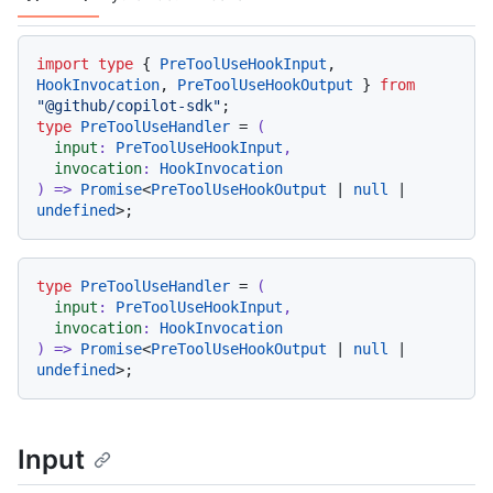
Langages de code navigation
import
type
 { 
PreToolUseHookInput
, 
HookInvocation
, 
PreToolUseHookOutput
 } 
from
"@github/copilot-sdk"
type
PreToolUseHandler
 = 
(
input
: 
PreToolUseHookInput
,

invocation
: 
HookInvocation
) =>
Promise
<
PreToolUseHookOutput
 | 
null
 | 
undefined
type
PreToolUseHandler
 = 
(
input
: 
PreToolUseHookInput
,

invocation
: 
HookInvocation
) =>
Promise
<
PreToolUseHookOutput
 | 
null
 | 
undefined
Input