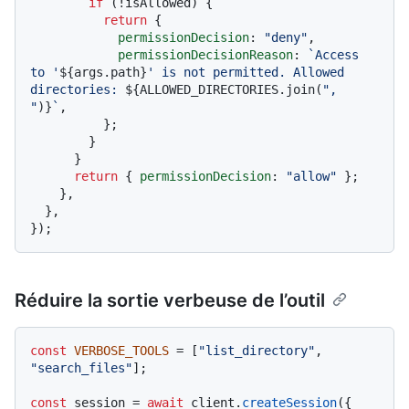
if
 (!isAllowed) {

return
 {

permissionDecision
: 
"deny"
,

permissionDecisionReason
: 
`Access 
to '
${args.path}
' is not permitted. Allowed 
directories: 
${ALLOWED_DIRECTORIES.join(
", 
"
)}
`
,

          };

        }

      }

return
 { 
permissionDecision
: 
"allow"
 };

    },

  },

Réduire la sortie verbeuse de l’outil
const
VERBOSE_TOOLS
 = [
"list_directory"
, 
"search_files"
];

const
 session = 
await
 client.
createSession
({
