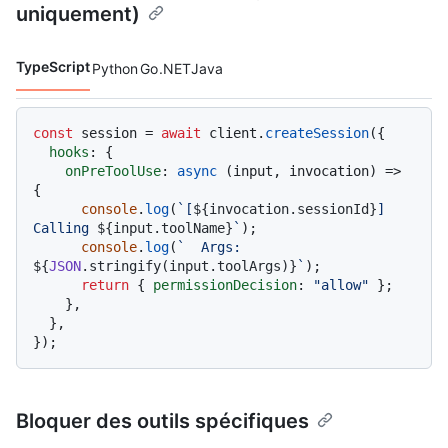
uniquement)
TypeScript
Python
Go
.NET
Java
Langages de code navigation
const
 session = 
await
 client.
createSession
({

hooks
: {

onPreToolUse
: 
async
 (input, invocation) => 
{

console
.
log
(
`[
${invocation.sessionId}
] 
Calling 
${input.toolName}
`
);

console
.
log
(
`  Args: 
${
JSON
.stringify(input.toolArgs)}
`
);

return
 { 
permissionDecision
: 
"allow"
 };

    },

  },

Bloquer des outils spécifiques