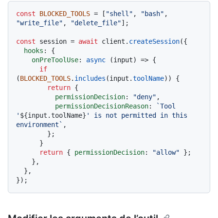
const
BLOCKED_TOOLS
 = [
"shell"
, 
"bash"
, 
"write_file"
, 
"delete_file"
];

const
 session = 
await
 client.
createSession
({

hooks
: {

onPreToolUse
: 
async
 (input) => {

if
(
BLOCKED_TOOLS
.
includes
(input.
toolName
)) {

return
 {

permissionDecision
: 
"deny"
,

permissionDecisionReason
: 
`Tool 
'
${input.toolName}
' is not permitted in this 
environment`
,

        };

      }

return
 { 
permissionDecision
: 
"allow"
 };

    },

  },
