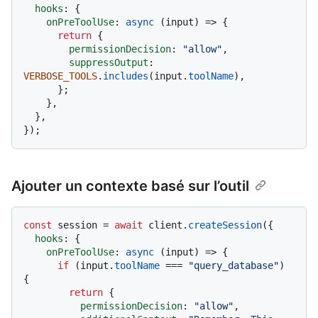
hooks
: {

onPreToolUse
: 
async
 (input) => {

return
 {

permissionDecision
: 
"allow"
,

suppressOutput
: 
VERBOSE_TOOLS
.
includes
(input.
toolName
),

      };

    },

  },

Ajouter un contexte basé sur l’outil
const
 session = 
await
 client.
createSession
({

hooks
: {

onPreToolUse
: 
async
 (input) => {

if
 (input.
toolName
 === 
"query_database"
) 
{

return
 {

permissionDecision
: 
"allow"
,
