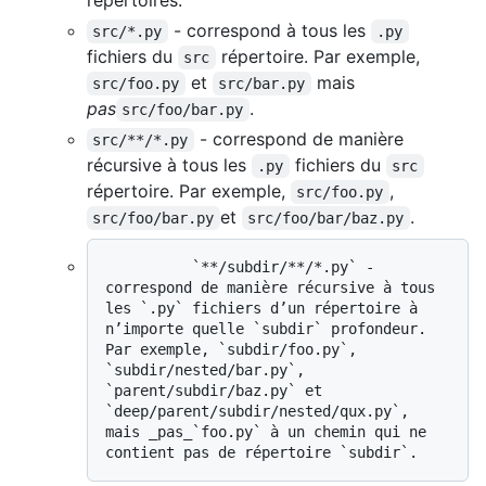
- correspond à tous les
src/*.py
.py
fichiers du
répertoire. Par exemple,
src
et
mais
src/foo.py
src/bar.py
pas
.
src/foo/bar.py
- correspond de manière
src/**/*.py
récursive à tous les
fichiers du
.py
src
répertoire. Par exemple,
,
src/foo.py
et
.
src/foo/bar.py
src/foo/bar/baz.py
          `**/subdir/**/*.py` - 
correspond de manière récursive à tous 
les `.py` fichiers d’un répertoire à 
n’importe quelle `subdir` profondeur. 
Par exemple, `subdir/foo.py`, 
`subdir/nested/bar.py`, 
`parent/subdir/baz.py` et 
`deep/parent/subdir/nested/qux.py`, 
mais _pas_`foo.py` à un chemin qui ne 