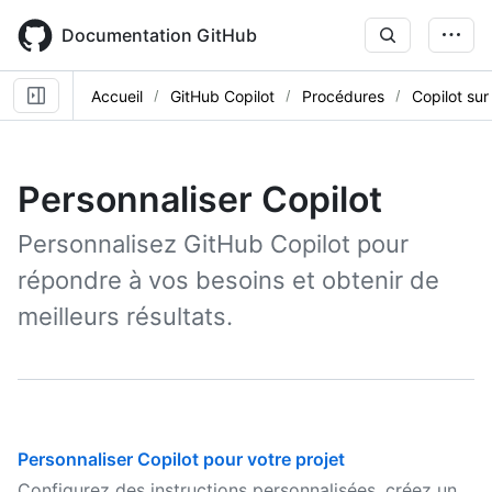
Skip
to
Documentation GitHub
main
content
Accueil
GitHub Copilot
Procédures
Copilot sur
Personnaliser Copilot
Personnalisez GitHub Copilot pour
répondre à vos besoins et obtenir de
meilleurs résultats.
Personnaliser Copilot pour votre projet
Configurez des instructions personnalisées, créez un