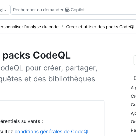
Rechercher ou demander
Copilot
ud
ersonnaliser l’analyse du code
Créer et utiliser des packs CodeQL
de packs CodeQL
CodeQL pour créer, partager,
quêtes et des bibliothèques
D
À 
Cr
Cr
Aj
rentiels suivants :
Or
Pe
nsultez
conditions générales de CodeQL