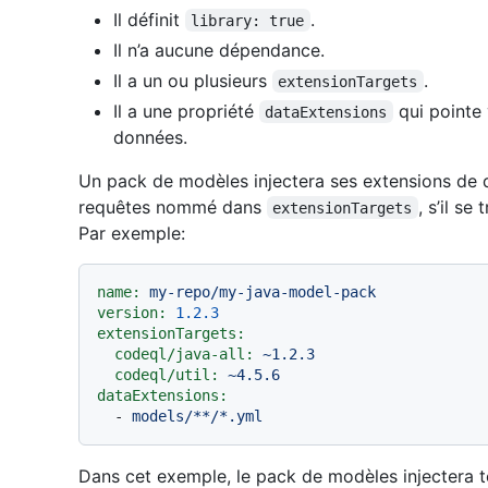
Il définit
.
library: true
Il n’a aucune dépendance.
Il a un ou plusieurs
.
extensionTargets
Il a une propriété
qui pointe 
dataExtensions
données.
Un pack de modèles injectera ses extensions de
requêtes nommé dans
, s’il s
extensionTargets
Par exemple:
name:
my-repo/my-java-model-pack
version:
1.2
.3
extensionTargets:
codeql/java-all:
~1.2.3
codeql/util:
~4.5.6
dataExtensions:
-
models/**/*.yml
Dans cet exemple, le pack de modèles injectera 