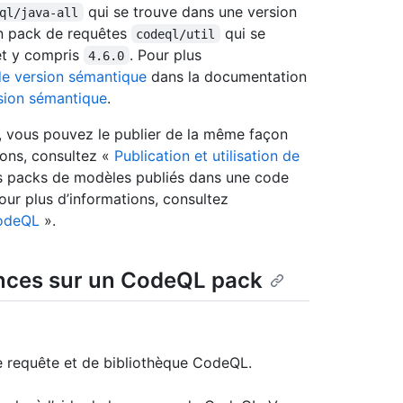
qui se trouve dans une version
ql/java-all
un pack de requêtes
qui se
codeql/util
et y compris
. Pour plus
4.6.0
 de version sémantique
dans la documentation
rsion sémantique
.
 vous pouvez le publier de la même façon
ions, consultez «
Publication et utilisation de
es packs de modèles publiés dans une code
our plus d’informations, consultez
CodeQL
».
dances sur un CodeQL pack
de requête et de bibliothèque CodeQL.