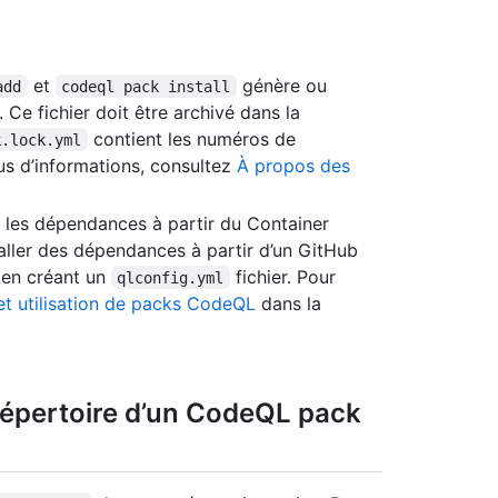
et
génère ou
add
codeql pack install
. Ce fichier doit être archivé dans la
contient les numéros de
k.lock.yml
lus d’informations, consultez
À propos des
a les dépendances à partir du Container
aller des dépendances à partir d’un GitHub
r en créant un
fichier. Pour
qlconfig.yml
et utilisation de packs CodeQL
dans la
 répertoire d’un CodeQL pack