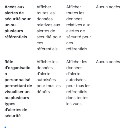
Accès aux
Afficher
Afficher
Aucun accès
alertes de
toutes les
toutes les
sécurité pour
données
données
un ou
relatives aux
relatives aux
plusieurs
alertes de
alertes de
référentiels
sécurité pour
sécurité pour
ces
ces
référentiels
référentiels
Rôle
Afficher les
Afficher les
Aucun accès
d'organisatio
données
données
n
d’alerte
d'alerte
personnalisé
autorisées
autorisées
permettant de
pour tous les
pour tous les
visualiser un
dépôts
référentiels
ou plusieurs
dans toutes
types
les vues
d'alertes de
sécurité