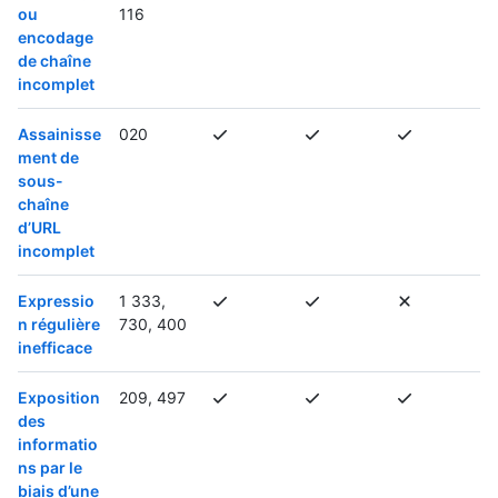
ou
116
encodage
de chaîne
incomplet
Assainisse
020
ment de
sous-
chaîne
d’URL
incomplet
Expressio
1 333,
n régulière
730, 400
inefficace
Exposition
209, 497
des
informatio
ns par le
biais d’une