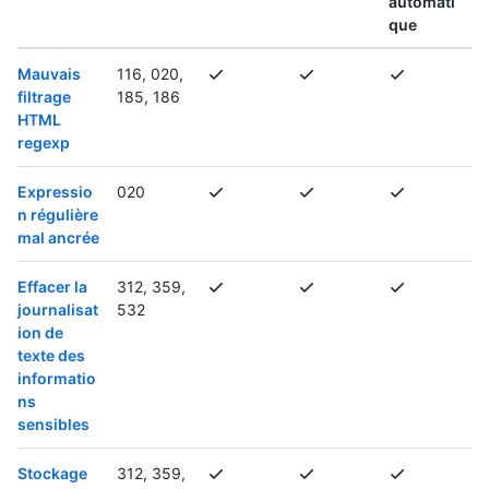
automati
que
Mauvais
116, 020,
filtrage
185, 186
HTML
regexp
Expressio
020
n régulière
mal ancrée
Effacer la
312, 359,
journalisat
532
ion de
texte des
informatio
ns
sensibles
Stockage
312, 359,