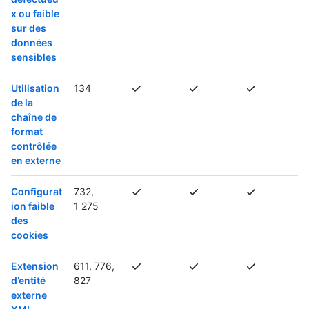
x ou faible
sur des
données
sensibles
Utilisation
134
de la
chaîne de
format
contrôlée
en externe
Configurat
732,
ion faible
1 275
des
cookies
Extension
611, 776,
d’entité
827
externe