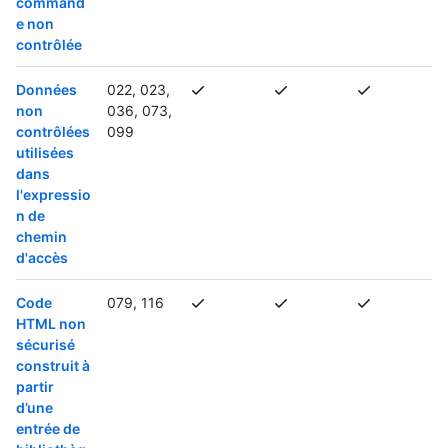
command
e non
contrôlée
Données
022, 023,
non
036, 073,
contrôlées
099
utilisées
dans
l'expressio
n de
chemin
d'accès
Code
079, 116
HTML non
sécurisé
construit à
partir
d’une
entrée de