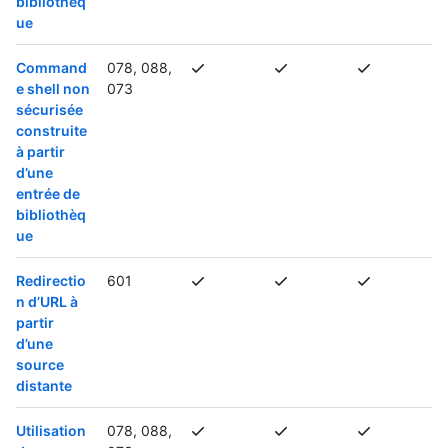
bibliothèq
ue
Command
078, 088,
e shell non
073
sécurisée
construite
à partir
d’une
entrée de
bibliothèq
ue
Redirectio
601
n d’URL à
partir
d’une
source
distante
Utilisation
078, 088,