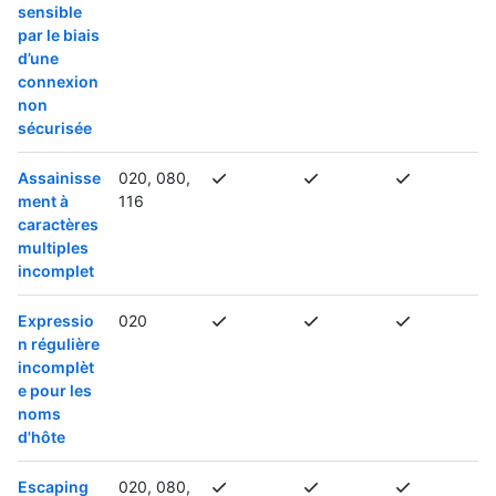
sensible
par le biais
d’une
connexion
non
sécurisée
Assainisse
020, 080,
ment à
116
caractères
multiples
incomplet
Expressio
020
n régulière
incomplèt
e pour les
noms
d'hôte
Escaping
020, 080,