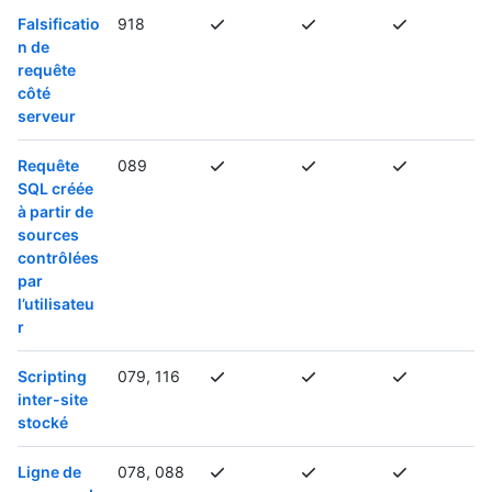
Falsificatio
918
n de
requête
côté
serveur
Requête
089
SQL créée
à partir de
sources
contrôlées
par
l’utilisateu
r
Scripting
079, 116
inter-site
stocké
Ligne de
078, 088