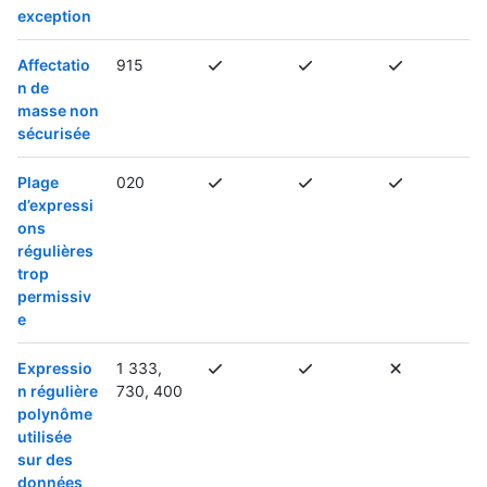
exception
Affectatio
915
n de
masse non
sécurisée
Plage
020
d’expressi
ons
régulières
trop
permissiv
e
Expressio
1 333,
n régulière
730, 400
polynôme
utilisée
sur des
données