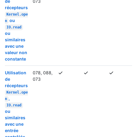
de
073
récepteurs
Kernel.ope
ou
n
IO.read
ou
similaires
avec une
valeur non
constante
Utilisation
078, 088,
de
073
récepteurs
Kernel.ope
,
n
IO.read
ou
similaires
avec une
entrée
contrôlée