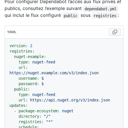
Pour configurer Dependabot l’accès aux flux privés
et
publics, consultez l’exemple suivant
dependabot.yml
qui inclut le flux configuré
sous
:
public
registries
YAML
version:
2
registries:
nuget-example:
type:
nuget-feed
url:
https://nuget.example.com/v3/index.json
username:
$
password:
$
public:
type:
nuget-feed
url:
https://api.nuget.org/v3/index.json
updates:
-
package-ecosystem:
nuget
directory:
"/"
registries:
"*"
schedule: