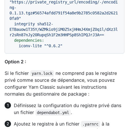
"https://private_registry_url/encoding/-/encodi
ng-
0.1.13.tgz#56574afdd791f54a8e9b2785c0582a2d2621
0fa9"
integrity
sha512-
ETBauow1T35Y/WZMkio9jiM0Z5xjHHmJ4XmjZOq1l/dXz3l
r2sRn87nJy20RupqSh1F2m3HHPSp8ShIPQJrJ3A==
dependencies:
iconv-lite
"^0.6.2"
Option 2 :
Si le fichier
ne comprend pas le registre
yarn.lock
privé comme source de dépendance, vous pouvez
configurer Yarn Classic suivant les instructions
normales du gestionnaire de package :
Définissez la configuration du registre privé dans
un fichier
.
dependabot.yml
Ajoutez le registre à un fichier
à la
.yarnrc