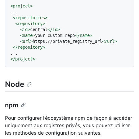
<
project
>
...

<
repositories
>
<
repository
>
<
id
>
central
</
id
>
<
name
>
your custom repo
</
name
>
<
url
>
https://private_registry_url
</
url
>
</
repository
>
</
project
>
Node
npm
Pour configurer l’écosystème npm de façon à accéder
uniquement aux registres privés, vous pouvez utiliser
les méthodes de configuration suivantes.