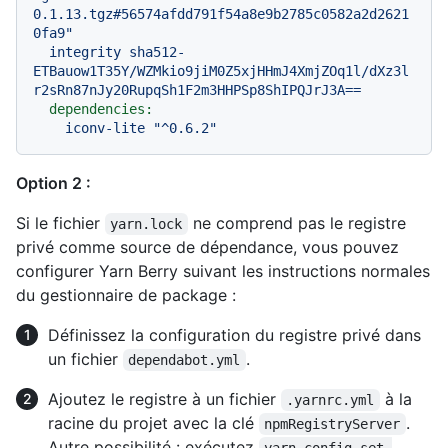
0.1.13.tgz#56574afdd791f54a8e9b2785c0582a2d2621
0fa9"
integrity
sha512-
ETBauow1T35Y/WZMkio9jiM0Z5xjHHmJ4XmjZOq1l/dXz3l
r2sRn87nJy20RupqSh1F2m3HHPSp8ShIPQJrJ3A==
dependencies:
iconv-lite
"^0.6.2"
Option 2 :
Si le fichier
ne comprend pas le registre
yarn.lock
privé comme source de dépendance, vous pouvez
configurer Yarn Berry suivant les instructions normales
du gestionnaire de package :
Définissez la configuration du registre privé dans
un fichier
.
dependabot.yml
Ajoutez le registre à un fichier
à la
.yarnrc.yml
racine du projet avec la clé
.
npmRegistryServer
Autre possibilité : exécutez