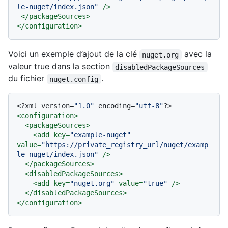
le-nuget/index.json"
 />
</
packageSources
>
</
configuration
>
Voici un exemple d’ajout de la clé
avec la
nuget.org
valeur true dans la section
disabledPackageSources
du fichier
.
nuget.config
<?xml version=
"1.0"
 encoding=
"utf-8"
?>
<
configuration
>
<
packageSources
>
<
add
key
=
"example-nuget"
value
=
"https://private_registry_url/nuget/examp
le-nuget/index.json"
 />
</
packageSources
>
<
disabledPackageSources
>
<
add
key
=
"nuget.org"
value
=
"true"
 />
</
disabledPackageSources
>
</
configuration
>