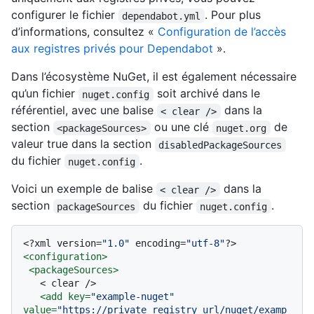
configurer le fichier
. Pour plus
dependabot.yml
d’informations, consultez «
Configuration de l’accès
aux registres privés pour Dependabot
».
Dans l’écosystème NuGet, il est également nécessaire
qu’un fichier
soit archivé dans le
nuget.config
référentiel, avec une balise
dans la
< clear />
section
ou une clé
de
<packageSources>
nuget.org
valeur true dans la section
disabledPackageSources
du fichier
.
nuget.config
Voici un exemple de balise
dans la
< clear />
section
du fichier
.
packageSources
nuget.config
<?xml version=
"1.0"
 encoding=
"utf-8"
?>
<
configuration
>
<
packageSources
>
   < clear />

<
add
key
=
"example-nuget"
value
=
"https://private_registry_url/nuget/examp