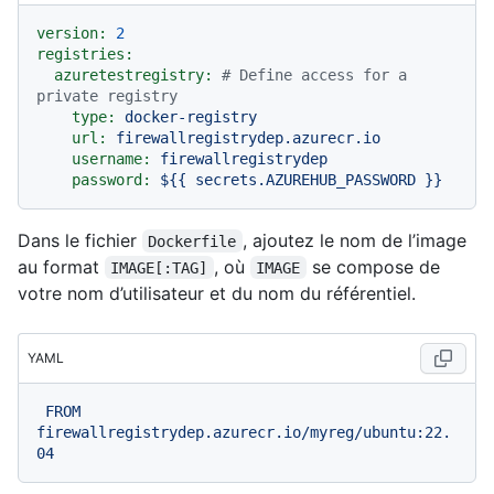
version:
2
registries:
azuretestregistry:
# Define access for a 
private registry
type:
docker-registry
url:
firewallregistrydep.azurecr.io
username:
firewallregistrydep
password:
${{
secrets.AZUREHUB_PASSWORD
}}
Dans le fichier
, ajoutez le nom de l’image
Dockerfile
au format
, où
se compose de
IMAGE[:TAG]
IMAGE
votre nom d’utilisateur et du nom du référentiel.
YAML
FROM
firewallregistrydep.azurecr.io/myreg/ubuntu:22.
04