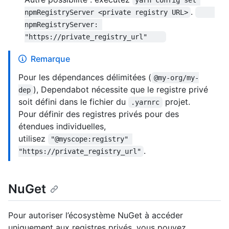
yarn config set 
.
npmRegistryServer <private registry URL>
npmRegistryServer: 
"https://private_registry_url"    
Remarque
Pour les dépendances délimitées (
@my-org/my-
), Dependabot nécessite que le registre privé
dep
soit défini dans le fichier du
projet.
.yarnrc
Pour définir des registres privés pour des
étendues individuelles,
utilisez
"@myscope:registry" 
.
"https://private_registry_url"
NuGet
Pour autoriser l’écosystème NuGet à accéder
uniquement aux registres privés, vous pouvez