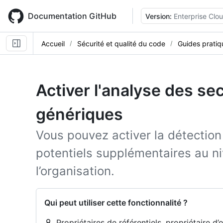
Skip
to
Documentation GitHub
Version:
Enterprise Clo
main
content
Accueil
Sécurité et qualité du code
Guides pratiq
Activer l'analyse des se
génériques
Vous pouvez activer la détection
potentiels supplémentaires au ni
l’organisation.
Qui peut utiliser cette fonctionnalité ?
Propriétaires de référentiels, propriétaire d’