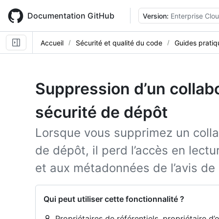
Skip
to
Documentation GitHub
Version:
Enterprise Clo
main
content
Accueil
Sécurité et qualité du code
Guides pratiq
Suppression d’un collabo
sécurité de dépôt
Lorsque vous supprimez un collab
de dépôt, il perd l’accès en lectu
et aux métadonnées de l’avis de 
Qui peut utiliser cette fonctionnalité ?
Propriétaires de référentiels, propriétaire d’