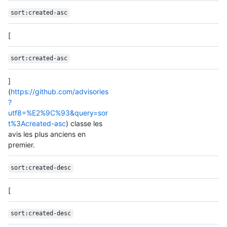
sort:created-asc
[
sort:created-asc
]
(
https://github.com/advisories
?
utf8=%E2%9C%93&query=sor
t%3Acreated-asc
) classe les
avis les plus anciens en
premier.
sort:created-desc
[
sort:created-desc