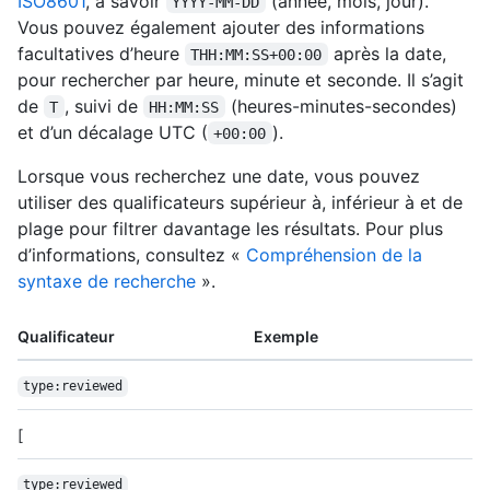
ISO8601
, à savoir
(année, mois, jour).
YYYY-MM-DD
Vous pouvez également ajouter des informations
facultatives d’heure
après la date,
THH:MM:SS+00:00
pour rechercher par heure, minute et seconde. Il s’agit
de
, suivi de
(heures-minutes-secondes)
T
HH:MM:SS
et d’un décalage UTC (
).
+00:00
Lorsque vous recherchez une date, vous pouvez
utiliser des qualificateurs supérieur à, inférieur à et de
plage pour filtrer davantage les résultats. Pour plus
d’informations, consultez «
Compréhension de la
syntaxe de recherche
».
Qualificateur
Exemple
type:reviewed
[
type:reviewed