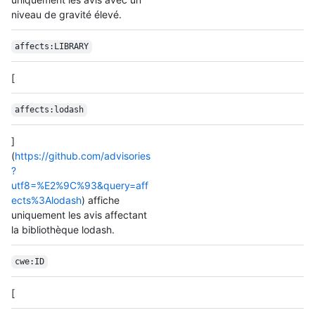
niveau de gravité élevé.
affects:LIBRARY
[
affects:lodash
]
(
https://github.com/advisories
?
utf8=%E2%9C%93&query=aff
ects%3Alodash
) affiche
uniquement les avis affectant
la bibliothèque lodash.
cwe:ID
[