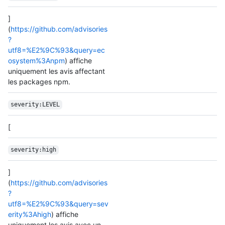
]
(
https://github.com/advisories
?
utf8=%E2%9C%93&query=ec
osystem%3Anpm
) affiche
uniquement les avis affectant
les packages npm.
severity:LEVEL
[
severity:high
]
(
https://github.com/advisories
?
utf8=%E2%9C%93&query=sev
erity%3Ahigh
) affiche
uniquement les avis avec un