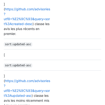
]
(
https://github.com/advisories
?
utf8=%E2%9C%93&query=sor
t%3Acreated-desc
) classe les
avis les plus récents en
premier.
sort:updated-asc
[
sort:updated-asc
]
(
https://github.com/advisories
?
utf8=%E2%9C%93&query=sor
t%3Aupdated-asc
) classe les
avis les moins récemment mis