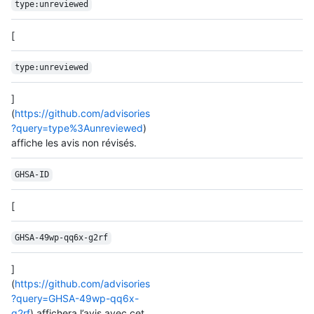
type:unreviewed
[
type:unreviewed
]
(
https://github.com/advisories
?query=type%3Aunreviewed
)
affiche les avis non révisés.
GHSA-ID
[
GHSA-49wp-qq6x-g2rf
]
(
https://github.com/advisories
?query=GHSA-49wp-qq6x-
g2rf
) affichera l’avis avec cet