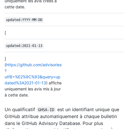
uniquement les avis créés à
cette date.
updated:YYYY-MM-DD
[
updated:2021-01-13
]
(
https://github.com/advisories
?
utf8=%E2%9C%93&query=up
dated%3A2021-01-13
) affiche
uniquement les avis mis à jour
à cette date.
Un qualificatif
est un identifiant unique que
GHSA-ID
GitHub attribue automatiquement à chaque bulletin
dans le GitHub Advisory Database. Pour plus