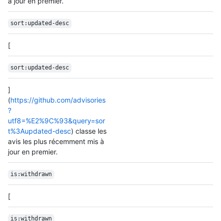
à jour en premier.
sort:updated-desc
[
sort:updated-desc
]
(
https://github.com/advisories
?
utf8=%E2%9C%93&query=sor
t%3Aupdated-desc
) classe les
avis les plus récemment mis à
jour en premier.
is:withdrawn
[
is:withdrawn