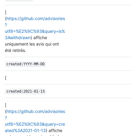
]
(
https://github.com/advisories
?
utf8=%E2%9C%93&query=is%
3Awithdrawn
) affiche
uniquement les avis qui ont
été retirés.
created:YYYY-MM-DD
[
created:2021-01-13
]
(
https://github.com/advisories
?
utf8=%E2%9C%93&query=cre
ated%3A2021-01-13
) affiche