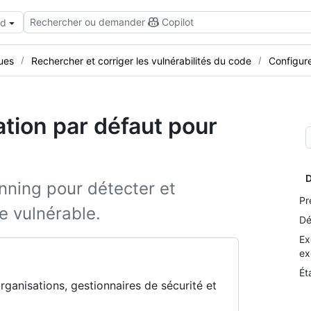
Rechercher ou demander
Copilot
ud
ues
Rechercher et corriger les vulnérabilités du code
Configure
ation par défaut pour
D
ning pour détecter et
Pr
e vulnérable.
Dé
Ex
ex
Ét
organisations, gestionnaires de sécurité et