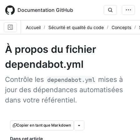
Skip
to
Documentation GitHub
main
content
Accueil
Sécurité et qualité du code
Concepts
À propos du fichier
dependabot.yml
Contrôle les
mises à
dependabot.yml
jour des dépendances automatisées
dans votre référentiel.
Copier en tant que Markdown
Dans cet article