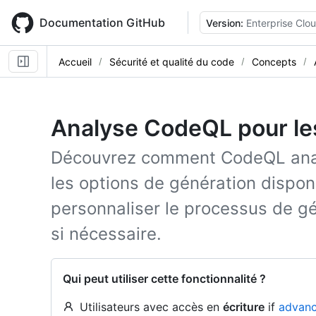
Skip
to
Documentation GitHub
Version:
Enterprise Clo
main
content
Accueil
Sécurité et qualité du code
Concepts
Analyse CodeQL pour le
Découvrez comment CodeQL anal
les options de génération dispo
personnaliser le processus de g
si nécessaire.
Qui peut utiliser cette fonctionnalité ?
Utilisateurs avec accès en
écriture
if
advanc