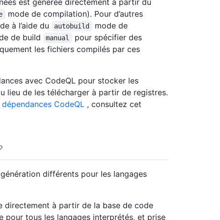
ées est générée directement à partir du
mode de compilation). Pour d’autres
e
de à l’aide du
mode de
autobuild
ode de build
pour spécifier des
manual
iquement les fichiers compilés par ces
ndances avec CodeQL pour stocker les
ieu de les télécharger à partir de registres.
des dépendances CodeQL
, consultez cet
génération différents pour les langages
 directement à partir de la base de code
 pour tous les langages interprétés, et prise