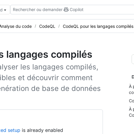
Rechercher ou demander
Copilot
ud
Analyse du code
CodeQL
CodeQL pour les langages compilés
s langages compilés
yser les langages compilés,
nibles et découvrir comment
D
À 
énération de base de données
co
Co
À 
C
ed setup
is already enabled