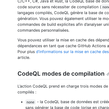
C/C++, C#, Java et Rust, la CodeQL base de donn
code source sans nécessiter de compilation (
non
langages compilés, CodeQL génère la base de co
génération. Vous pouvez également utiliser le m
commandes de build explicites afin d’analyser un
commandes personnalisées.
Vous pouvez utiliser la mise en cache des dépe
dépendances en tant que cache GitHub Actions au l
Pour plus
d’informations sur la mise en cache 
article.
CodeQL modes de compilation
L’action CodeQL prend en charge trois modes de 
compilés :
- la CodeQL base de données est créée
none
sans générer la base de code (prise en charge