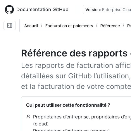
Skip
to
Documentation GitHub
Version:
Enterprise Clo
main
content
Accueil
Facturation et paiements
Référence
R
Référence des rapports 
Les rapports de facturation affi
détaillées sur GitHub l’utilisatio
et la facturation de votre compte
Qui peut utiliser cette fonctionnalité ?
Propriétaires d’entreprise, propriétaires d’o
(cloud)
Propriétaires d’entreprise (serveur)