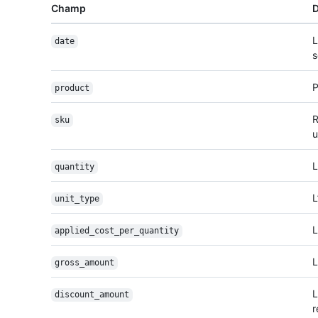
Champ
D
L
date
s
P
product
R
sku
u
L
quantity
L
unit_type
L
applied_cost_
per_quantity
L
gross_amount
L
discount_amount
r