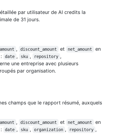
étaillée par utilisateur de AI credits la
ale de 31 jours.
,
et
en
amount
discount_amount
net_amount
 :
,
,
,
date
sku
repository
ncerne une entreprise avec plusieurs
roupés par organisation.
êmes champs que le rapport résumé, auxquels
,
et
en
amount
discount_amount
net_amount
 :
,
,
,
,
date
sku
organization
repository