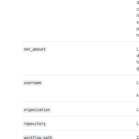
d
c
l
s
p
h
L
net_amount
f
d
L
username
N
L
organization
L
repository
C
workflow_path