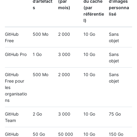
d’artefact
(par
du cache
d’images
s
mois)
(par
personna
référentie
lisé
l)
GitHub
500 Mo
2 000
10 Go
Sans
Free
objet
GitHub Pro
1 Go
3 000
10 Go
Sans
objet
GitHub
500 Mo
2 000
10 Go
Sans
Free pour
objet
les
organisatio
ns
GitHub
2 Go
3 000
10 Go
75 Go
Team
GitHub
50 Go
50 000
10 Go
150 Go