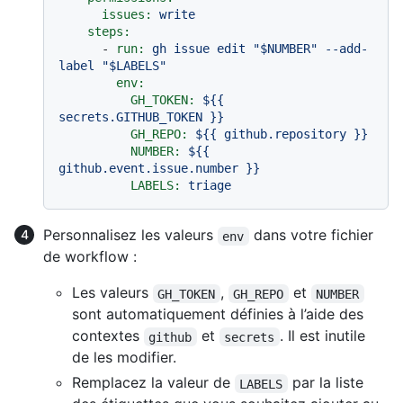
issues:
write
steps:
-
run:
gh
issue
edit
"$NUMBER"
--add-
label
"$LABELS"
env:
GH_TOKEN:
${{
secrets.GITHUB_TOKEN
}}
GH_REPO:
${{
github.repository
}}
NUMBER:
${{
github.event.issue.number
}}
LABELS:
triage
Personnalisez les valeurs
dans votre fichier
env
de workflow :
Les valeurs
,
et
GH_TOKEN
GH_REPO
NUMBER
sont automatiquement définies à l’aide des
contextes
et
. Il est inutile
github
secrets
de les modifier.
Remplacez la valeur de
par la liste
LABELS