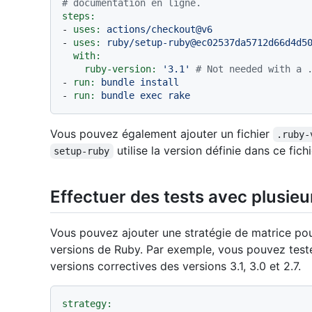
# documentation en ligne.
steps:
-
uses:
actions/checkout@v6
-
uses:
ruby/setup-ruby@ec02537da5712d66d4d5
with:
ruby-version:
'3.1'
# Not needed with a 
-
run:
bundle
install
-
run:
bundle
exec
rake
Vous pouvez également ajouter un fichier
.ruby-
utilise la version définie dans ce fichi
setup-ruby
Effectuer des tests avec plusie
Vous pouvez ajouter une stratégie de matrice po
versions de Ruby. Par exemple, vous pouvez test
versions correctives des versions 3.1, 3.0 et 2.7.
strategy: