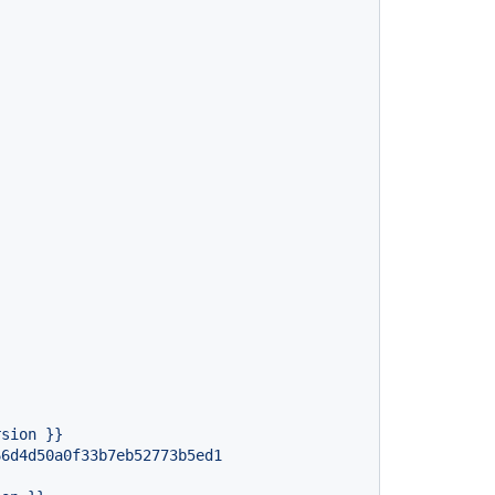
rsion
}}
66d4d50a0f33b7eb52773b5ed1