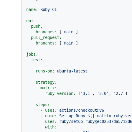
name:
Ruby
CI
on:
push:
branches:
 [ 
main
 ]

pull_request:
branches:
 [ 
main
 ]

jobs:
test:
runs-on:
ubuntu-latest
strategy:
matrix:
ruby-version:
 [
'3.1'
, 
'3.0'
, 
'2.7'
]

steps:
-
uses:
actions/checkout@v6
-
name:
Set
up
Ruby
${{
matrix.ruby-ve
uses:
ruby/setup-ruby@ec02537da5712d
with: