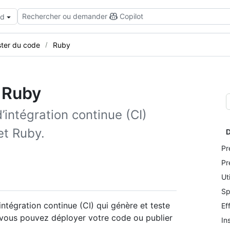
Rechercher ou demander
Copilot
ud
ster du code
Ruby
e Ruby
intégration continue (CI)
et Ruby.
D
Pr
Pr
Ut
Sp
tégration continue (CI) qui génère et teste
Ef
, vous pouvez déployer votre code ou publier
In