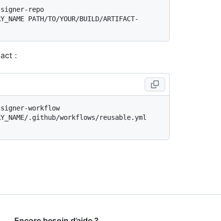
signer-repo 
RY_NAME PATH/TO/YOUR/BUILD/ARTIFACT-
act :
signer-workflow 
Y_NAME/.github/workflows/reusable.yml 
Encore besoin d’aide ?