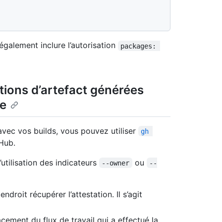
galement inclure l’autorisation
packages: 
ations d’artefact générées
le
 avec vos builds, vous pouvez utiliser
gh 
tHub.
’utilisation des indicateurs
ou
--owner
--
endroit récupérer l’attestation. Il s’agit
cement du flux de travail qui a effectué la