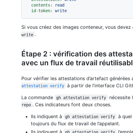
contents:
read
id-token:
write
Si vous créez des images conteneur, vous devez é
.
write
Étape 2 : vérification des attest
avec un flux de travail réutilisab
Pour vérifier les attestations d’artefact générées
à partir de l’interface CLI Gi
attestation verify
La commande
nécessite l
gh attestation verify
. Ces indicateurs font deux choses.
repo
Ils indiquent à
à quel 
gh attestation verify
toujours du flux de travail de l’appelant.
Ils indiquent à
l’empla
gh attestation verify