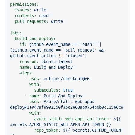
permissions:
issues:
write
contents:
read
pull-requests:
write
jobs:
build_and_deploy:
if:
github.event_name
==
'push'
||
(github.event_name
==
'pull_request'
&&
github.event.action
!=
'closed'
)
runs-on:
ubuntu-latest
name:
Build
and
Deploy
steps:
-
uses:
actions/checkout@v6
with:
submodules:
true
-
name:
Build
And
Deploy
uses:
Azure/static-web-apps-
deploy@1a947af9992250f3bc2e68ad0754c0b0c11566c9
with:
azure_static_web_apps_api_token:
${{
secrets.AZURE_STATIC_WEB_APPS_API_TOKEN
}}
repo_token:
${{
secrets.GITHUB_TOKEN