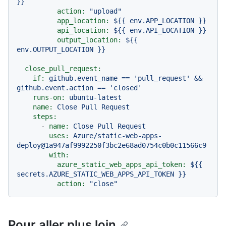
}}
action:
"upload"
app_location:
${{
env.APP_LOCATION
}}
api_location:
${{
env.API_LOCATION
}}
output_location:
${{
env.OUTPUT_LOCATION
}}
close_pull_request:
if:
github.event_name
==
'pull_request'
&&
github.event.action
==
'closed'
runs-on:
ubuntu-latest
name:
Close
Pull
Request
steps:
-
name:
Close
Pull
Request
uses:
Azure/static-web-apps-
deploy@1a947af9992250f3bc2e68ad0754c0b0c11566c9
with:
azure_static_web_apps_api_token:
${{
secrets.AZURE_STATIC_WEB_APPS_API_TOKEN
}}
action:
"close"
Pour aller plus loin