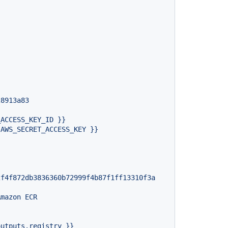
28913a83
_ACCESS_KEY_ID
}}
.AWS_SECRET_ACCESS_KEY
}}
2f4f872db3836360b72999f4b87f1ff13310f3a
Amazon
ECR
outputs.registry
}}