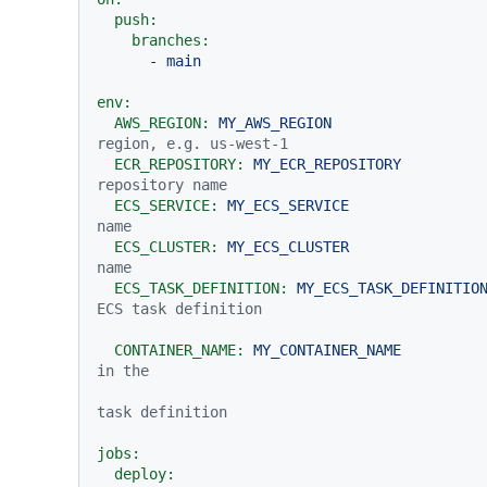
push:
branches:
-
main
env:
AWS_REGION:
MY_AWS_REGION
region, e.g. us-west-1
ECR_REPOSITORY:
MY_ECR_REPOSITORY
repository name
ECS_SERVICE:
MY_ECS_SERVICE
name
ECS_CLUSTER:
MY_ECS_CLUSTER
name
ECS_TASK_DEFINITION:
MY_ECS_TASK_DEFINITIO
ECS task definition
CONTAINER_NAME:
MY_CONTAINER_NAME
in the
task definition
jobs:
deploy: