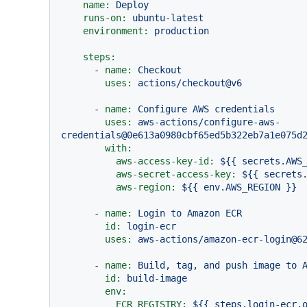
name:
Deploy
runs-on:
ubuntu-latest
environment:
production
steps:
-
name:
Checkout
uses:
actions/checkout@v6
-
name:
Configure
AWS
credentials
uses:
aws-actions/configure-aws-
credentials@0e613a0980cbf65ed5b322eb7a1e075d
with:
aws-access-key-id:
${{
secrets.AWS
aws-secret-access-key:
${{
secrets
aws-region:
${{
env.AWS_REGION
}}
-
name:
Login
to
Amazon
ECR
id:
login-ecr
uses:
aws-actions/amazon-ecr-login@6
-
name:
Build,
tag,
and
push
image
to
id:
build-image
env:
ECR_REGISTRY:
${{
steps.login-ecr.