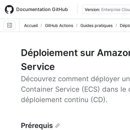
Skip
to
Documentation GitHub
Version:
Enterprise Clo
main
content
Accueil
GitHub Actions
Guides pratiques
Dépl
Déploiement sur Amazon
Service
Découvrez comment déployer un 
Container Service (ECS) dans le c
déploiement continu (CD).
Prérequis