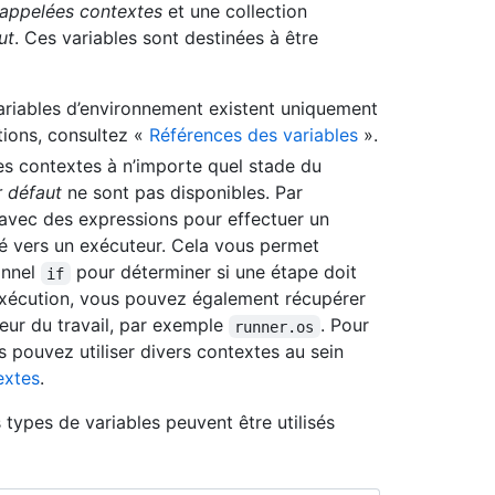
appelées contextes
et une collection
ut
. Ces variables sont destinées à être
riables d’environnement existent uniquement
ations, consultez «
Références des variables
».
es contextes à n’importe quel stade du
r défaut
ne sont pas disponibles. Par
 avec des expressions pour effectuer un
outé vers un exécuteur. Cela vous permet
onnel
pour déterminer si une étape doit
if
d’exécution, vous pouvez également récupérer
teur du travail, par exemple
. Pour
runner.os
 pouvez utiliser divers contextes au sein
extes
.
types de variables peuvent être utilisés