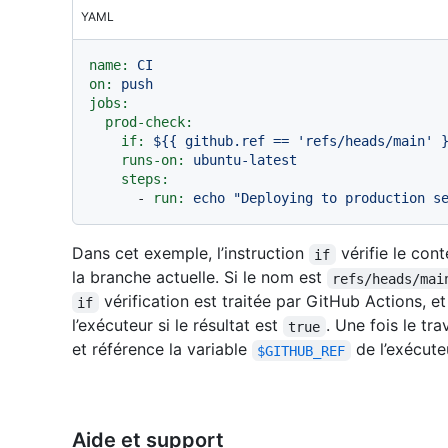
YAML
name:
CI
on:
push
jobs:
prod-check:
if:
${{
github.ref
==
'refs/heads/main'
runs-on:
ubuntu-latest
steps:
-
run:
echo
"Deploying to production s
Dans cet exemple, l’instruction
vérifie le con
if
la branche actuelle. Si le nom est
refs/heads/mai
vérification est traitée par GitHub Actions, e
if
l’exécuteur si le résultat est
. Une fois le tr
true
et référence la variable
de l’exécute
$GITHUB_REF
Aide et support