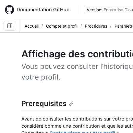
Skip
to
Documentation GitHub
Version:
Enterprise Clo
main
content
Accueil
Compte et profil
Procédures
Paramètre
Affichage des contributio
Vous pouvez consulter l’historiq
votre profil.
Prerequisites
Avant de consulter les contributions sur votre pr
considéré comme une contribution et quelles autre