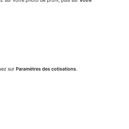
z sur votre photo de profil, puis sur
Votre
quez sur
Paramètres des cotisations
.