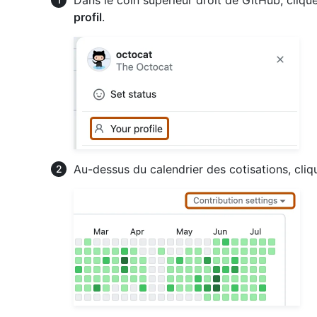
Dans le coin supérieur droit de GitHub, clique
profil
.
Au-dessus du calendrier des cotisations, cli