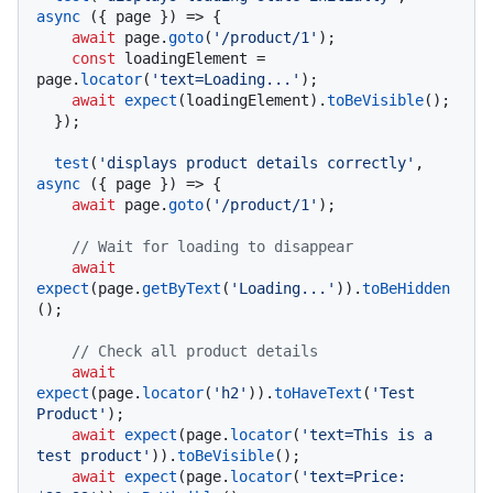
async
 ({ page }) => {

await
 page.
goto
(
'/product/1'
);

const
 loadingElement = 
page.
locator
(
'text=Loading...'
);

await
expect
(loadingElement).
toBeVisible
();

  });

test
(
'displays product details correctly'
, 
async
 ({ page }) => {

await
 page.
goto
(
'/product/1'
);

// Wait for loading to disappear
await
expect
(page.
getByText
(
'Loading...'
)).
toBeHidden
();

// Check all product details
await
expect
(page.
locator
(
'h2'
)).
toHaveText
(
'Test 
Product'
);

await
expect
(page.
locator
(
'text=This is a 
test product'
)).
toBeVisible
();

await
expect
(page.
locator
(
'text=Price: 