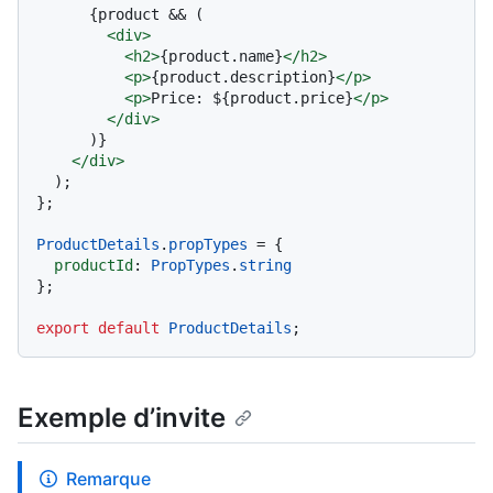
      {product && (

<
div
>
<
h2
>
{product.name}
</
h2
>
<
p
>
{product.description}
</
p
>
<
p
>
Price: ${product.price}
</
p
>
</
div
>
      )}

</
div
>
  );

};

ProductDetails
.
propTypes
 = {

productId
: 
PropTypes
.
string
};

export
default
ProductDetails
Exemple d’invite
Remarque