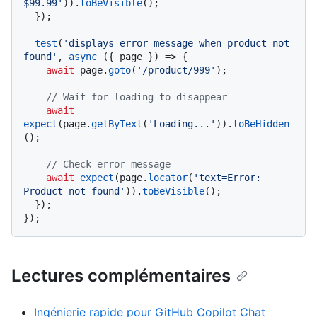
$99.99'
)).
toBeVisible
();

  });

test
(
'displays error message when product not 
found'
, 
async
 ({ page }) => {

await
 page.
goto
(
'/product/999'
);

// Wait for loading to disappear
await
expect
(page.
getByText
(
'Loading...'
)).
toBeHidden
();

// Check error message
await
expect
(page.
locator
(
'text=Error: 
Product not found'
)).
toBeVisible
();

  });

Lectures complémentaires
Ingénierie rapide pour GitHub Copilot Chat