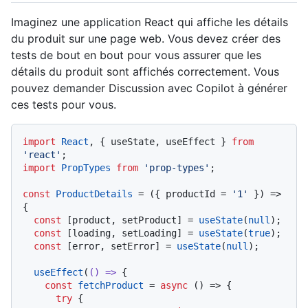
Imaginez une application React qui affiche les détails
du produit sur une page web. Vous devez créer des
tests de bout en bout pour vous assurer que les
détails du produit sont affichés correctement. Vous
pouvez demander Discussion avec Copilot à générer
ces tests pour vous.
import
React
, { useState, useEffect } 
from
'react'
import
PropTypes
from
'prop-types'
;

const
ProductDetails
 = (
{ productId = 
'1'
 }
) => 
{

const
 [product, setProduct] = 
useState
(
null
);

const
 [loading, setLoading] = 
useState
(
true
);

const
 [error, setError] = 
useState
(
null
);

useEffect
(
() =>
 {

const
fetchProduct
 = 
async
 (
) => {

try
 {
