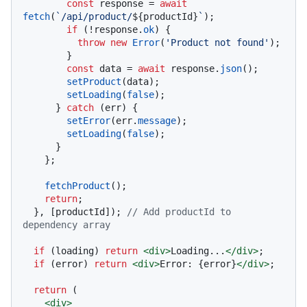
const
 response = 
await
fetch
(
`/api/product/
${productId}
`
);

if
 (!response.
ok
) {

throw
new
Error
(
'Product not found'
);

        }

const
 data = 
await
 response.
json
();

setProduct
(data);

setLoading
(
false
);

      } 
catch
 (err) {

setError
(err.
message
);

setLoading
(
false
);

      }

    };

fetchProduct
();

return
;

  }, [productId]); 
// Add productId to 
dependency array
if
 (loading) 
return
<
div
>
Loading...
</
div
>
;

if
 (error) 
return
<
div
>
Error: {error}
</
div
>
;

return
 (

<
div
>