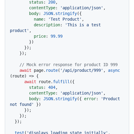
status
: 
200
,

contentType
: 
'application/json'
,

body
: 
JSON
.
stringify
({

name
: 
'Test Product'
,

description
: 
'This is a test 
product'
,

price
: 
99.99
        })

      });

    });

// Mock error response for product ID 999
await
 page.
route
(
'/api/product/999'
, 
async
(route) => {

await
 route.
fulfill
({

status
: 
404
,

contentType
: 
'application/json'
,

body
: 
JSON
.
stringify
({ 
error
: 
'Product 
not found'
 })

      });

    });

  });

test
(
'displays loading state initially'
, 