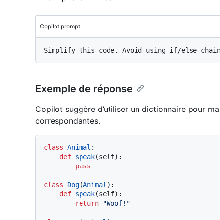
Copilot prompt
Exemple de réponse
Copilot suggère d’utiliser un dictionnaire pour m
correspondantes.
class
Animal
:

def
speak
(
self
):

pass
class
Dog
(
Animal
):

def
speak
(
self
):

return
"Woof!"