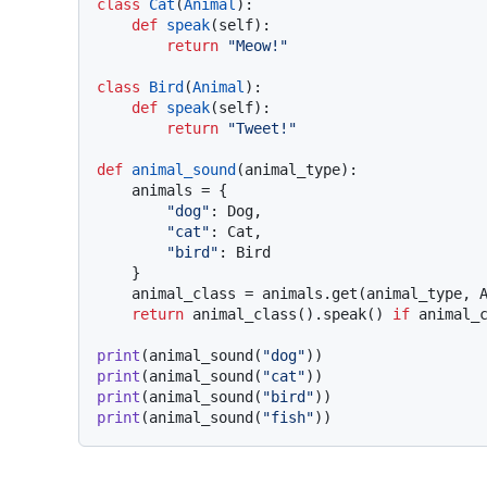
class
Cat
(
Animal
):

def
speak
(
self
):

return
"Meow!"
class
Bird
(
Animal
):

def
speak
(
self
):

return
"Tweet!"
def
animal_sound
(
animal_type
):

    animals = {

"dog"
: Dog,

"cat"
: Cat,

"bird"
: Bird

    }

    animal_class = animals.get(animal_type, Animal)

return
 animal_class().speak() 
if
 animal_
print
(animal_sound(
"dog"
print
(animal_sound(
"cat"
print
(animal_sound(
"bird"
print
(animal_sound(
"fish"