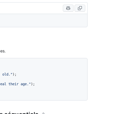
es.


s old."
);

veal their age."
);
