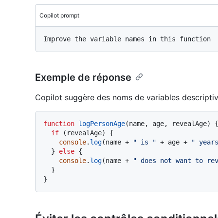
Copilot prompt
Exemple de réponse
Copilot suggère des noms de variables descriptiv
function
logPersonAge
(
name, age, revealAge
) {
if
 (revealAge) {

console
.
log
(name + 
" is "
 + age + 
" year
  } 
else
 {

console
.
log
(name + 
" does not want to re
  }
