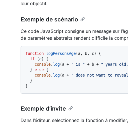
leur objectif.
Exemple de scénario
Ce code JavaScript consigne un message sur l’âg
de paramètres abstraits rendent difficile la compr
function
logPersonsAge
(
a, b, c
) {

if
 (c) {

console
.
log
(a + 
" is "
 + b + 
" years old
  } 
else
 {

console
.
log
(a + 
" does not want to revea
  }

Exemple d’invite
Dans l’éditeur, sélectionnez la fonction à modifi