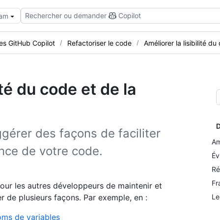
Rechercher ou demander
Copilot
eam
tes GitHub Copilot
Refactoriser le code
Améliorer la lisibilité d
ité du code et de la
D
gérer des façons de faciliter
Am
nce de votre code.
Év
Ré
Fr
 pour les autres développeurs de maintenir et
r de plusieurs façons. Par exemple, en :
Le
oms de variables