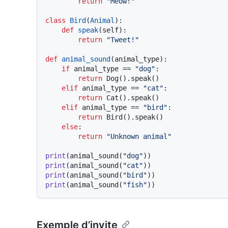
return
"Meow!"
class
Bird
(
Animal
):

def
speak
(
self
):

return
"Tweet!"
def
animal_sound
(
animal_type
):

if
 animal_type == 
"dog"
:

return
 Dog().speak()

elif
 animal_type == 
"cat"
:

return
 Cat().speak()

elif
 animal_type == 
"bird"
:

return
 Bird().speak()

else
:

return
"Unknown animal"
print
(animal_sound(
"dog"
print
(animal_sound(
"cat"
print
(animal_sound(
"bird"
print
(animal_sound(
"fish"
Exemple d’invite