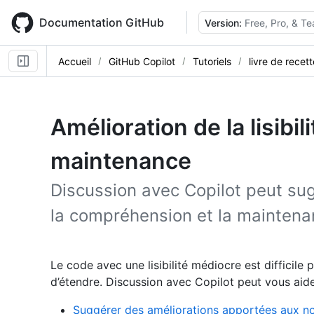
Skip
to
Documentation GitHub
Version:
Free, Pro, & T
main
content
Accueil
GitHub Copilot
Tutoriels
livre de recet
Amélioration de la lisibil
maintenance
Discussion avec Copilot peut sug
la compréhension et la maintena
Le code avec une lisibilité médiocre est difficile
d’étendre. Discussion avec Copilot peut vous aide
Suggérer des améliorations apportées aux n