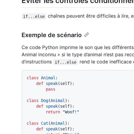
Éviter les contrôles conditionne
chaînes peuvent être difficiles à lire, e
if...else
Exemple de scénario
Ce code Python imprime le son que les différents 
Animal inconnu » si le type d’animal n’est pas rec
d’instructions
rend le code inefficace e
if...else
class
Animal
:

def
speak
(
self
):

pass
class
Dog
(
Animal
):

def
speak
(
self
):

return
"Woof!"
class
Cat
(
Animal
):

def
speak
(
self
):
