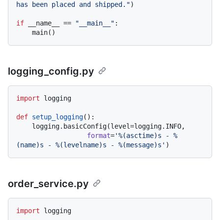
has been placed and shipped."
)

if
 __name__ == 
"__main__"
:

logging_config.py
import
 logging

def
setup_logging
():

    logging.basicConfig(level=logging.INFO,

format
=
'%(asctime)s - %
(name)s - %(levelname)s - %(message)s'
order_service.py
import
 logging
