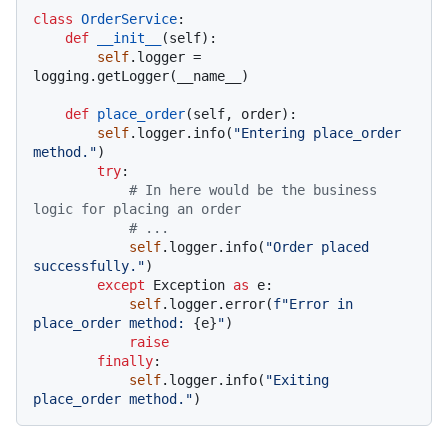
class
OrderService
:

def
__init__
(
self
):

self
.logger = 
logging.getLogger(__name__)

def
place_order
(
self, order
):

self
.logger.info(
"Entering place_order 
method."
)

try
:

# In here would be the business 
logic for placing an order
# ...
self
.logger.info(
"Order placed 
successfully."
)

except
 Exception 
as
 e:

self
.logger.error(
f"Error in 
place_order method: 
{e}
"
)

raise
finally
:

self
.logger.info(
"Exiting 
place_order method."