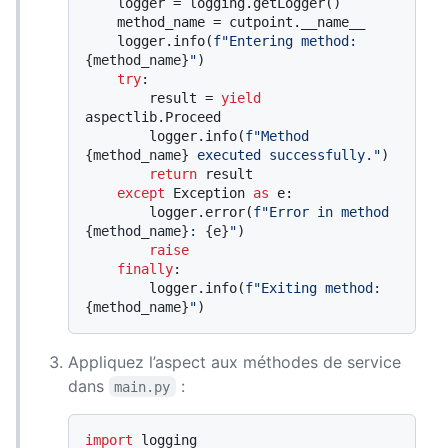
    logger = logging.getLogger()

    method_name = cutpoint.__name__

    logger.info(
f"Entering method: 
{method_name}
"
)

try
:

        result = 
yield
aspectlib.Proceed

        logger.info(
f"Method 
{method_name}
 executed successfully."
)

return
 result

except
 Exception 
as
 e:

        logger.error(
f"Error in method 
{method_name}
: 
{e}
"
)

raise
finally
:

        logger.info(
f"Exiting method: 
{method_name}
"
Appliquez l’aspect aux méthodes de service
dans
:
main.py
import