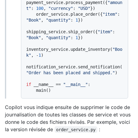
payment_service.process_payment({
"amoun
t"
: 
100
, 
"currency"
: 
"USD"
})

    order_service.place_order({
"item"
: 
"Book"
, 
"quantity"
: 
1
})

shipping_service.ship_order({
"item"
: 
"Book"
, 
"quantity"
: 
1
})

inventory_service.update_inventory(
"Boo
k"
, -
1
)

notification_service.send_notification(
"Order has been placed and shipped."
)

if
 __name__ == 
"__main__"
:

Copilot vous indique ensuite de supprimer le code de
journalisation de toutes les classes de service et vous
donne le code des fichiers révisés. Par exemple, voici
la version révisée de
:
order_service.py