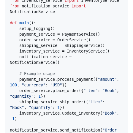
from
 inventory_service 
import
from
 notification_service 
import
NotificationService

def
main
():

    setup_logging()

    payment_service = PaymentService()

    order_service = OrderService()

    shipping_service = ShippingService()

    inventory_service = InventoryService()

    notification_service = 
NotificationService()

# Example usage
    payment_service.process_payment({
"amount"
: 
100
, 
"currency"
: 
"USD"
})

    order_service.place_order({
"item"
: 
"Book"
, 
"quantity"
: 
1
})

    shipping_service.ship_order({
"item"
: 
"Book"
, 
"quantity"
: 
1
})

    inventory_service.update_inventory(
"Book"
, 
-
1
)

notification_service.send_notification(
"Order 