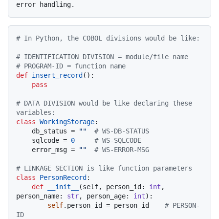
# In Python, the COBOL divisions would be like:
# IDENTIFICATION DIVISION = module/file name
# PROGRAM-ID = function name
def
insert_record
():

pass
# DATA DIVISION would be like declaring these 
variables:
class
WorkingStorage
:

    db_status = 
""
# WS-DB-STATUS
    sqlcode = 
0
# WS-SQLCODE
    error_msg = 
""
# WS-ERROR-MSG
# LINKAGE SECTION is like function parameters
class
PersonRecord
:

def
__init__
(
self, person_id: 
int
, 
person_name: 
str
, person_age: 
int
):

self
.person_id = person_id    
# PERSON-
ID