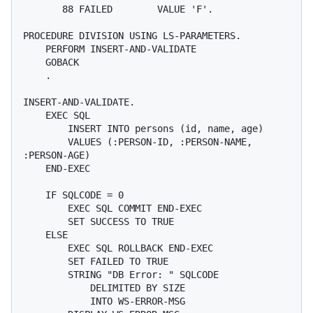
       88 FAILED        VALUE 'F'.

PROCEDURE DIVISION USING LS-PARAMETERS.

    PERFORM INSERT-AND-VALIDATE

    GOBACK

    .

INSERT-AND-VALIDATE.

    EXEC SQL

        INSERT INTO persons (id, name, age)

        VALUES (:PERSON-ID, :PERSON-NAME, 
:PERSON-AGE)

    END-EXEC

    IF SQLCODE = 0

        EXEC SQL COMMIT END-EXEC

        SET SUCCESS TO TRUE

    ELSE

        EXEC SQL ROLLBACK END-EXEC

        SET FAILED TO TRUE

        STRING "DB Error: " SQLCODE

            DELIMITED BY SIZE

            INTO WS-ERROR-MSG
