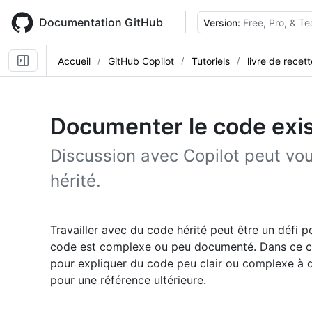
Skip
to
Documentation GitHub
Version:
Free, Pro, & T
main
content
Accueil
GitHub Copilot
Tutoriels
livre de recet
Documenter le code exi
Discussion avec Copilot peut vo
hérité.
Travailler avec du code hérité peut être un défi p
code est complexe ou peu documenté. Dans ce cas, 
pour expliquer du code peu clair ou complexe à 
pour une référence ultérieure.