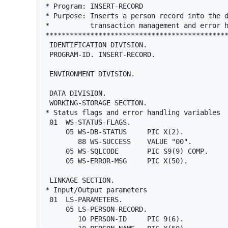
* Program: INSERT-RECORD

* Purpose: Inserts a person record into the d
*          transaction management and error h
*********************************************
 IDENTIFICATION DIVISION.

 PROGRAM-ID. INSERT-RECORD.

 ENVIRONMENT DIVISION.

 DATA DIVISION.

 WORKING-STORAGE SECTION.

* Status flags and error handling variables

 01  WS-STATUS-FLAGS.

     05 WS-DB-STATUS     PIC X(2).              *> Database status

        88 WS-SUCCESS    VALUE "00".            *> Success flag

     05 WS-SQLCODE       PIC S9(9) COMP.        *> SQL return code

     05 WS-ERROR-MSG     PIC X(50).             *> Error message

 LINKAGE SECTION.

* Input/Output parameters

 01  LS-PARAMETERS.

     05 LS-PERSON-RECORD.

        10 PERSON-ID     PIC 9(6).              *> Person ID
