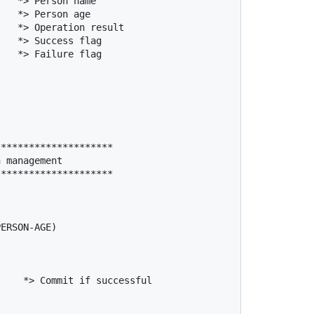
********************

 management

********************
