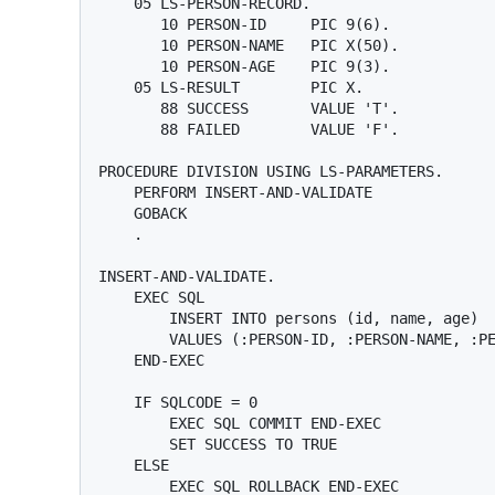
    05 LS-PERSON-RECORD.

       10 PERSON-ID     PIC 9(6).

       10 PERSON-NAME   PIC X(50).

       10 PERSON-AGE    PIC 9(3).

    05 LS-RESULT        PIC X.

       88 SUCCESS       VALUE 'T'.

       88 FAILED        VALUE 'F'.

PROCEDURE DIVISION USING LS-PARAMETERS.

    PERFORM INSERT-AND-VALIDATE

    GOBACK

    .

INSERT-AND-VALIDATE.

    EXEC SQL

        INSERT INTO persons (id, name, age)

        VALUES (:PERSON-ID, :PERSON-NAME, :PERSON-AGE)

    END-EXEC

    IF SQLCODE = 0

        EXEC SQL COMMIT END-EXEC

        SET SUCCESS TO TRUE

    ELSE

        EXEC SQL ROLLBACK END-EXEC
