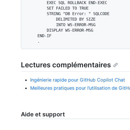
         EXEC SQL ROLLBACK END-EXEC              *> Rollback if failed

         SET FAILED TO TRUE

         STRING "DB Error: " SQLCODE

             DELIMITED BY SIZE

             INTO WS-ERROR-MSG

         DISPLAY WS-ERROR-MSG

     END-IF

Lectures complémentaires
Ingénierie rapide pour GitHub Copilot Chat
Meilleures pratiques pour l’utilisation de Git
Aide et support