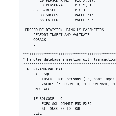
        10 PERSON-NAME   PIC X(50).             *> Person name

        10 PERSON-AGE    PIC 9(3).              *> Person age

     05 LS-RESULT        PIC X.                 *> Operation result

        88 SUCCESS       VALUE 'T'.             *> Success flag

        88 FAILED        VALUE 'F'.             *> Failure flag

 PROCEDURE DIVISION USING LS-PARAMETERS.

     PERFORM INSERT-AND-VALIDATE

     GOBACK

     .

*********************************************
* Handles database insertion with transaction
*********************************************
 INSERT-AND-VALIDATE.

     EXEC SQL

         INSERT INTO persons (id, name, age)

         VALUES (:PERSON-ID, :PERSON-NAME, :PERSON-AGE)

     END-EXEC

     IF SQLCODE = 0

         EXEC SQL COMMIT END-EXEC                *> Commit if successful

         SET SUCCESS TO TRUE

     ELSE
