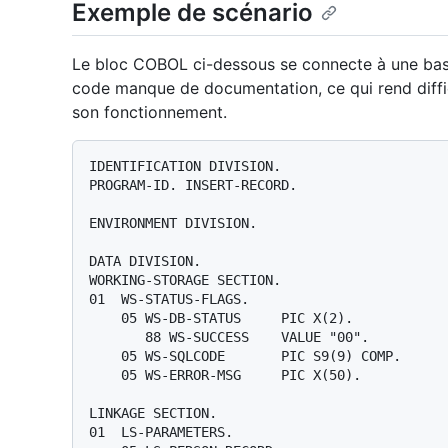
Exemple de scénario
Le bloc COBOL ci-dessous se connecte à une base
code manque de documentation, ce qui rend diffici
son fonctionnement.
IDENTIFICATION DIVISION.

PROGRAM-ID. INSERT-RECORD.

ENVIRONMENT DIVISION.

DATA DIVISION.

WORKING-STORAGE SECTION.

01  WS-STATUS-FLAGS.

    05 WS-DB-STATUS     PIC X(2).

       88 WS-SUCCESS    VALUE "00".

    05 WS-SQLCODE       PIC S9(9) COMP.

    05 WS-ERROR-MSG     PIC X(50).

LINKAGE SECTION.

01  LS-PARAMETERS.
