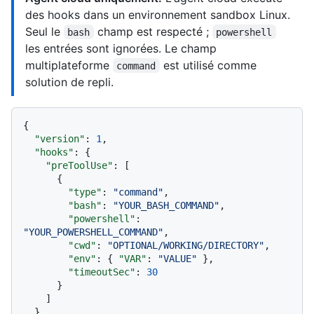
des hooks dans un environnement sandbox Linux.
Seul le
champ est respecté ;
bash
powershell
les entrées sont ignorées. Le champ
multiplateforme
est utilisé comme
command
solution de repli.
{
"version"
:
1
,
"hooks"
:
{
"preToolUse"
:
[
{
"type"
:
"command"
,
"bash"
:
"YOUR_BASH_COMMAND"
,
"powershell"
:
"YOUR_POWERSHELL_COMMAND"
,
"cwd"
:
"OPTIONAL/WORKING/DIRECTORY"
,
"env"
:
{
"VAR"
:
"VALUE"
}
,
"timeoutSec"
:
30
}
]
}