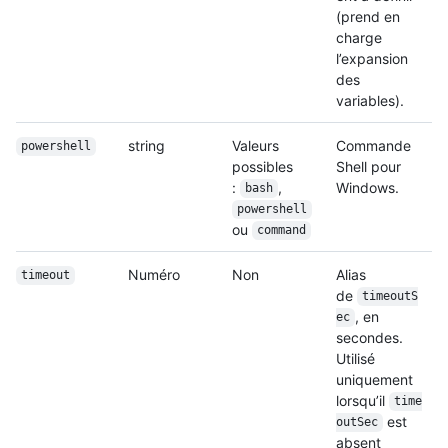
(prend en
charge
l’expansion
des
variables).
string
Valeurs
Commande
powershell
possibles
Shell pour
:
,
Windows.
bash
powershell
ou
command
Numéro
Non
Alias
timeout
de
timeoutS
, en
ec
secondes.
Utilisé
uniquement
lorsqu’il
time
est
outSec
absent