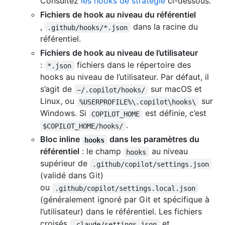
Consultez
les hooks de stratégie
ci-dessous.
Fichiers de hook au niveau du référentiel
,
dans la racine du
.github/hooks/*.json
référentiel.
Fichiers de hook au niveau de l’utilisateur
:
fichiers dans le répertoire des
*.json
hooks au niveau de l’utilisateur. Par défaut, il
s’agit de
sur macOS et
~/.copilot/hooks/
Linux, ou
sur
%USERPROFILE%\.copilot\hooks\
Windows. Si
est définie, c’est
COPILOT_HOME
.
$COPILOT_HOME/hooks/
Bloc inline
dans les paramètres du
hooks
référentiel
: le champ
au niveau
hooks
supérieur de
.github/copilot/settings.json
(validé dans Git)
ou
.github/copilot/settings.local.json
(généralement ignoré par Git et spécifique à
l’utilisateur) dans le référentiel. Les fichiers
croisés
et
.claude/settings.json