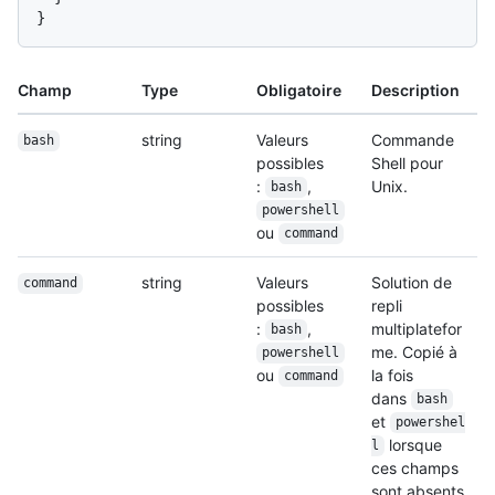
}
Champ
Type
Obligatoire
Description
string
Valeurs
Commande
bash
possibles
Shell pour
:
,
Unix.
bash
powershell
ou
command
string
Valeurs
Solution de
command
possibles
repli
:
,
multiplatefor
bash
me. Copié à
powershell
ou
la fois
command
dans
bash
et
powershel
lorsque
l
ces champs
sont absents