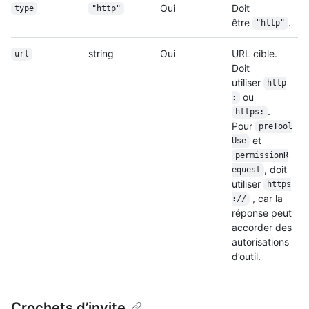
Oui
Doit
type
"http"
être
.
"http"
string
Oui
URL cible.
url
Doit
utiliser
http
ou
:
.
https:
Pour
preTool
et
Use
permissionR
, doit
equest
utiliser
https
, car la
://
réponse peut
accorder des
autorisations
d’outil.
Crochets d’invite