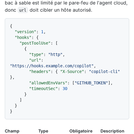
bac à sable est limité par le pare-feu de l'agent cloud,
donc
doit cibler un hôte autorisé.
url
{
"version"
:
1
,
"hooks"
:
{
"postToolUse"
:
[
{
"type"
:
"http"
,
"url"
:
"https://hooks.example.com/copilot"
,
"headers"
:
{
"X-Source"
:
"copilot-cli"
}
,
"allowedEnvVars"
:
[
"GITHUB_TOKEN"
]
,
"timeoutSec"
:
30
}
]
}
}
Champ
Type
Obligatoire
Description