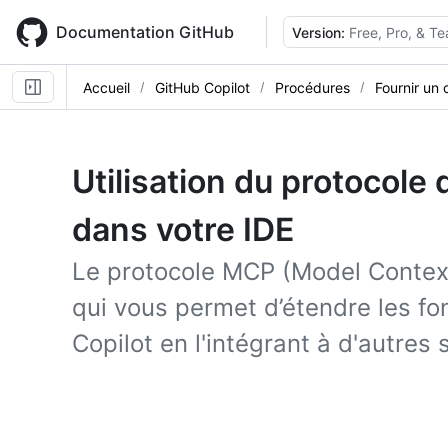
Skip
to
Documentation GitHub
Version:
Free, Pro, & T
main
content
Accueil
GitHub Copilot
Procédures
Fournir un 
Utilisation du protocole
dans votre IDE
Le protocole MCP (Model Context
qui vous permet d’étendre les fo
Copilot en l'intégrant à d'autres