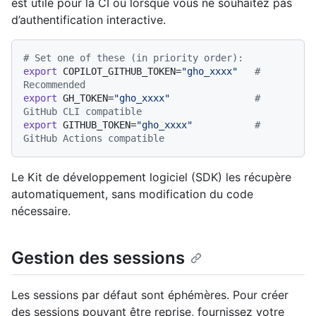
est utile pour la CI ou lorsque vous ne souhaitez pas
d’authentification interactive.
# Set one of these (in priority order):
export
 COPILOT_GITHUB_TOKEN=
"gho_xxxx"
# 
Recommended
export
 GH_TOKEN=
"gho_xxxx"
# 
GitHub CLI compatible
export
 GITHUB_TOKEN=
"gho_xxxx"
# 
GitHub Actions compatible
Le Kit de développement logiciel (SDK) les récupère
automatiquement, sans modification du code
nécessaire.
Gestion des sessions
Les sessions par défaut sont éphémères. Pour créer
des sessions pouvant être reprise, fournissez votre