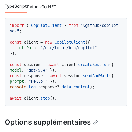
TypeScript
Python
Go
.NET
Langages de code navigation
import
 { 
CopilotClient
 } 
from
"@github/copilot-
sdk"
;

const
 client = 
new
CopilotClient
({

cliPath
: 
"/usr/local/bin/copilot"
,

});

const
 session = 
await
 client.
createSession
({ 
model
: 
"gpt-5.4"
const
 response = 
await
 session.
sendAndWait
({ 
prompt
: 
"Hello!"
console
.
log
(response?.
data
.
content
);

await
 client.
stop
Options supplémentaires