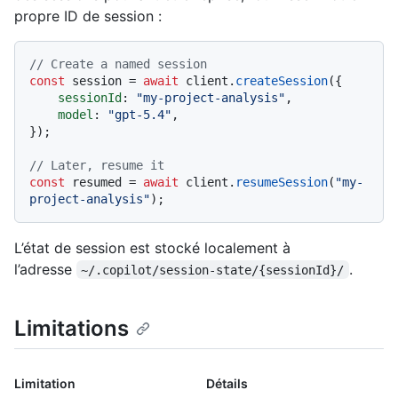
propre ID de session :
// Create a named session
const
 session = 
await
 client.
createSession
({

sessionId
: 
"my-project-analysis"
,

model
: 
"gpt-5.4"
,

});

// Later, resume it
const
 resumed = 
await
 client.
resumeSession
(
"my-
project-analysis"
L’état de session est stocké localement à
l’adresse
.
~/.copilot/session-state/{sessionId}/
Limitations
Limitation
Détails