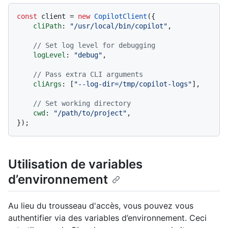
const
 client = 
new
CopilotClient
({

cliPath
: 
"/usr/local/bin/copilot"
,

// Set log level for debugging
logLevel
: 
"debug"
,

// Pass extra CLI arguments
cliArgs
: [
"--log-dir=/tmp/copilot-logs"
],

// Set working directory
cwd
: 
"/path/to/project"
,

Utilisation de variables
d’environnement
Au lieu du trousseau d'accès, vous pouvez vous
authentifier via des variables d’environnement. Ceci