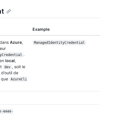
nt
Example
n dans
Azure
,
Managed
Identity
Credential
leur
.
y
Credential
 en
local
,
it
, soit le
dev
 d’outil de
l que
Azure
Cli
3-4444-