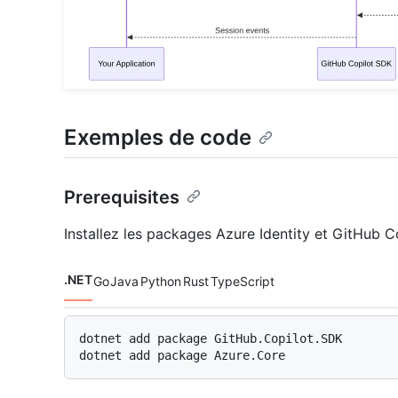
Exemples de code
Prerequisites
Installez les packages Azure Identity et GitHub C
.NET
Go
Java
Python
Rust
TypeScript
Langages de code navigation
dotnet add package GitHub.Copilot.SDK
