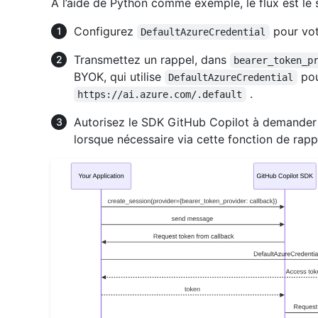
À l’aide de Python comme exemple, le flux est le s
Configurez
pour vot
DefaultAzureCredential
Transmettez un rappel, dans
bearer_token_p
BYOK, qui utilise
pou
DefaultAzureCredential
.
https://ai.azure.com/.default
Autorisez le SDK GitHub Copilot à demander 
lorsque nécessaire via cette fonction de rapp