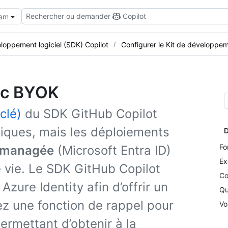
Rechercher ou demander
Copilot
eam
eloppement logiciel (SDK) Copilot
Configurer le Kit de développeme
vec BYOK
clé)
du SDK GitHub Copilot
tiques, mais les déploiements
D
Fo
é managée
(Microsoft Entra ID)
Ex
e vie. Le SDK GitHub Copilot
Co
zure Identity afin d’offrir un
Qu
ez une fonction de rappel pour
Vo
ermettant d’obtenir à la