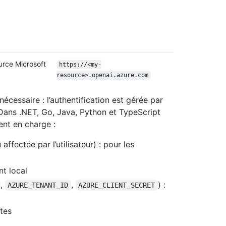
urce Microsoft
https:/
/
<my-
resource>.openai.azure.com
écessaire : l’authentification est gérée par
. Dans .NET, Go, Java, Python et TypeScript
nt en charge :
ffectée par l’utilisateur) : pour les
nt local
,
,
) :
AZURE_TENANT_ID
AZURE_CLIENT_SECRET
tes