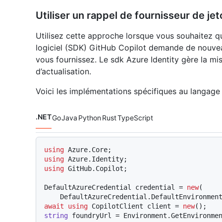
Utiliser un rappel de fournisseur de je
Utilisez cette approche lorsque vous souhaitez 
logiciel (SDK) GitHub Copilot demande de nouvea
vous fournissez. Le sdk Azure Identity gère la mi
d’actualisation.
Voici les implémentations spécifiques au langage 
.NET
Go
Java
Python
Rust
TypeScript
Langages de code navigation
using
using
using
 GitHub.Copilot;

DefaultAzureCredential credential = 
new
(

await
using
 CopilotClient client = 
new
string
 foundryUrl = Environment.GetEnvironme