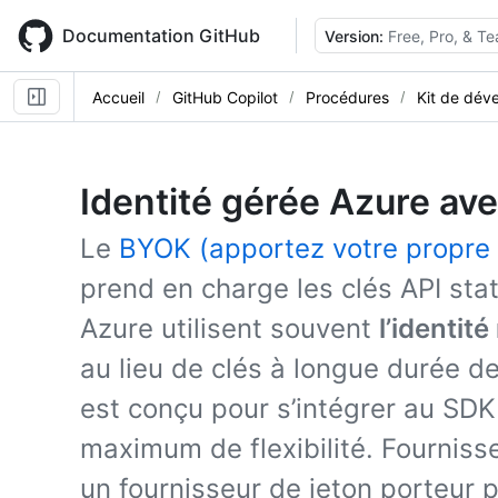
Skip
to
Documentation GitHub
Version:
Free, Pro, & T
main
content
Accueil
GitHub Copilot
Procédures
Kit de dév
Identité gérée Azure a
Le
BYOK (apportez votre propre 
prend en charge les clés API sta
Azure utilisent souvent
l’identit
au lieu de clés à longue durée d
est conçu pour s’intégrer au SDK A
maximum de flexibilité. Fourniss
un fournisseur de jeton porteur p