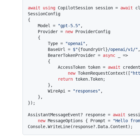
await
using
 CopilotSession session = 
await
 c
SessionConfig

{

    Model = 
"gpt-5.5"
,

    Provider = 
new
 ProviderConfig

    {

        Type = 
"openai"
,

        BaseUrl = 
$"
{foundryUrl}
/openai/v1/"
,
        BearerTokenProvider = 
async
 _ =>

        {

            AccessToken token = 
await
 credent
new
 TokenRequestContext([
"ht
return
 token.Token;

        },

        WireApi = 
"responses"
,

    },

});

AssistantMessageEvent? response = 
await
 sessi
new
 MessageOptions { Prompt = 
"Hello fro