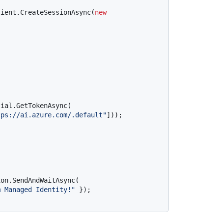
lient.CreateSessionAsync(
new


ial.GetTokenAsync(

tps://ai.azure.com/.default"
]));

on.SendAndWaitAsync(

m Managed Identity!"
 });
