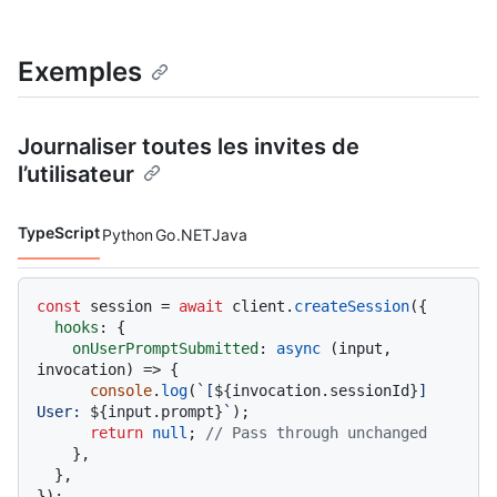
Exemples
Journaliser toutes les invites de
l’utilisateur
TypeScript
Python
Go
.NET
Java
Langages de code navigation
const
 session = 
await
 client.
createSession
({

hooks
: {

onUserPromptSubmitted
: 
async
 (input, 
invocation) => {

console
.
log
(
`[
${invocation.sessionId}
] 
User: 
${input.prompt}
`
);

return
null
; 
// Pass through unchanged
    },

  },
