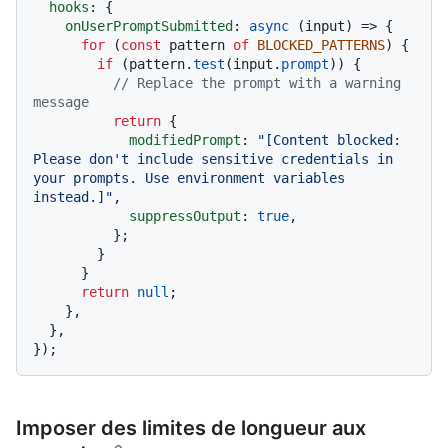
hooks
: {

onUserPromptSubmitted
: 
async
 (input) => {

for
 (
const
 pattern 
of
BLOCKED_PATTERNS
) {

if
 (pattern.
test
(input.
prompt
)) {

// Replace the prompt with a warning 
message
return
 {

modifiedPrompt
: 
"[Content blocked: 
Please don't include sensitive credentials in 
your prompts. Use environment variables 
instead.]"
,

suppressOutput
: 
true
,

          };

        }

      }

return
null
;

    },

  },

Imposer des limites de longueur aux