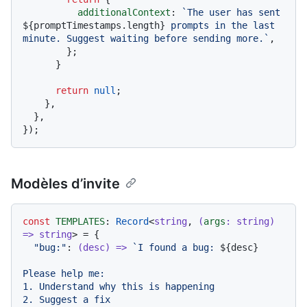
additionalContext
: 
`The user has sent 
${promptTimestamps.length}
 prompts in the last 
minute. Suggest waiting before sending more.`
,

        };

      }

return
null
;

    },

  },

Modèles d’invite
const
TEMPLATES
: 
Record
<
string
, 
(
args
: 
string
) 
=>
string
> = {

"bug:"
: 
(
desc
) =>
`I found a bug: 
${desc}
Please help me:

1. Understand why this is happening

2. Suggest a fix
