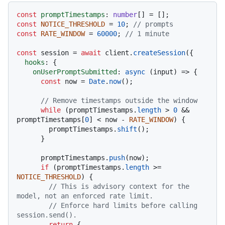
const
promptTimestamps
: 
number
const
NOTICE_THRESHOLD
 = 
10
; 
// prompts
const
RATE_WINDOW
 = 
60000
; 
// 1 minute
const
 session = 
await
 client.
createSession
({

hooks
: {

onUserPromptSubmitted
: 
async
 (input) => {

const
 now = 
Date
.
now
();

// Remove timestamps outside the window
while
 (promptTimestamps.
length
 > 
0
 && 
promptTimestamps[
0
] < now - 
RATE_WINDOW
) {

        promptTimestamps.
shift
();

      }

      promptTimestamps.
push
(now);

if
 (promptTimestamps.
length
 >= 
NOTICE_THRESHOLD
) {

// This is advisory context for the 
model, not an enforced rate limit.
// Enforce hard limits before calling 
session.send().
return
 {
