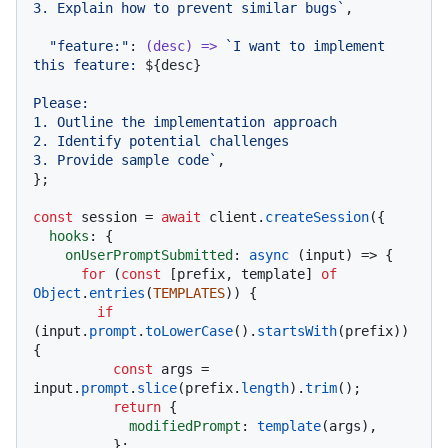
3. Explain how to prevent similar bugs`
,

"feature:"
: 
(
desc
) =>
`I want to implement 
this feature: 
${desc}
Please:

1. Outline the implementation approach

2. Identify potential challenges

3. Provide sample code`
,

};

const
 session = 
await
 client.
createSession
({

hooks
: {

onUserPromptSubmitted
: 
async
 (input) => {

for
 (
const
 [prefix, template] 
of
Object
.
entries
(
TEMPLATES
)) {

if
(input.
prompt
.
toLowerCase
().
startsWith
(prefix)) 
{

const
 args = 
input.
prompt
.
slice
(prefix.
length
).
trim
();

return
 {

modifiedPrompt
: 
template
(args),

          };
