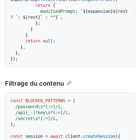
return
 {

modifiedPrompt
: 
`
${expansion}
${rest 
? 
`: 
${rest}
`
 : 
""
}
`
,

          };

        }

      }

return
null
;

    },

  },

Filtrage du contenu
const
BLOCKED_PATTERNS
 = [

/password\s*[:=]/i
,

/api[_-]?key\s*[:=]/i
,

/secret\s*[:=]/i
,

];

const
 session = 
await
 client.
createSession
({
