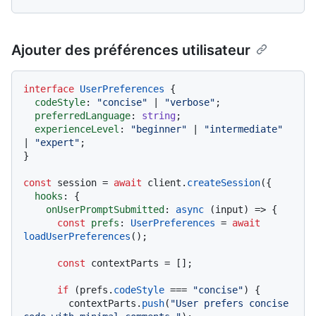
Ajouter des préférences utilisateur
interface
UserPreferences
 {

codeStyle
: 
"concise"
 | 
"verbose"
;

preferredLanguage
: 
string
;

experienceLevel
: 
"beginner"
 | 
"intermediate"
| 
"expert"
;

}

const
 session = 
await
 client.
createSession
({

hooks
: {

onUserPromptSubmitted
: 
async
 (input) => {

const
prefs
: 
UserPreferences
 = 
await
loadUserPreferences
();

const
 contextParts = [];

if
 (prefs.
codeStyle
 === 
"concise"
) {

        contextParts.
push
(
"User prefers concise 