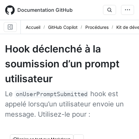
Skip
to
Documentation GitHub
main
content
Accueil
GitHub Copilot
Procédures
Kit de dév
Hook déclenché à la
soumission d’un prompt
utilisateur
Le
hook est
onUserPromptSubmitted
appelé lorsqu’un utilisateur envoie un
message. Utilisez-le pour :