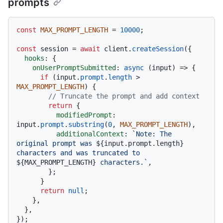
prompts
const
MAX_PROMPT_LENGTH
 = 
10000
;

const
 session = 
await
 client.
createSession
({

hooks
: {

onUserPromptSubmitted
: 
async
 (input) => {

if
 (input.
prompt
.
length
 > 
MAX_PROMPT_LENGTH
) {

// Truncate the prompt and add context
return
 {

modifiedPrompt
: 
input.
prompt
.
substring
(
0
, 
MAX_PROMPT_LENGTH
),

additionalContext
: 
`Note: The 
original prompt was 
${input.prompt.length}
characters and was truncated to 
${MAX_PROMPT_LENGTH}
 characters.`
,

        };

      }

return
null
;

    },

  },
