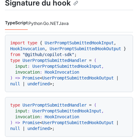
Signature du hook
TypeScript
Python
Go
.NET
Java
Langages de code navigation
import
type
 { 
UserPromptSubmittedHookInput
, 
HookInvocation
, 
UserPromptSubmittedHookOutput
 } 
from
"@github/copilot-sdk"
type
UserPromptSubmittedHandler
 = 
(
input
: 
UserPromptSubmittedHookInput
,

invocation
: 
HookInvocation
) =>
Promise
<
UserPromptSubmittedHookOutput
 | 
null
 | 
undefined
type
UserPromptSubmittedHandler
 = 
(
input
: 
UserPromptSubmittedHookInput
,

invocation
: 
HookInvocation
) =>
Promise
<
UserPromptSubmittedHookOutput
 | 
null
 | 
undefined