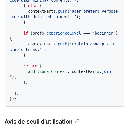
code with minimal comments."
);

      } 
else
 {

        contextParts.
push
(
"User prefers verbose 
code with detailed comments."
);

      }

if
 (prefs.
experienceLevel
 === 
"beginner"
) 
{

        contextParts.
push
(
"Explain concepts in 
simple terms."
);

      }

return
 {

additionalContext
: contextParts.
join
(
" 
"
),

      };

    },

  },

Avis de seuil d’utilisation