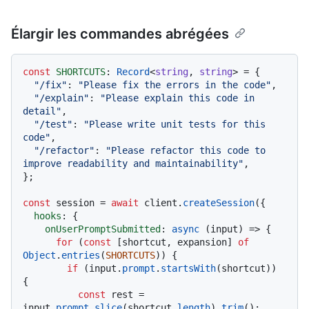
Élargir les commandes abrégées
const
SHORTCUTS
: 
Record
<
string
, 
string
> = {

"/fix"
: 
"Please fix the errors in the code"
,

"/explain"
: 
"Please explain this code in 
detail"
,

"/test"
: 
"Please write unit tests for this 
code"
,

"/refactor"
: 
"Please refactor this code to 
improve readability and maintainability"
,

};

const
 session = 
await
 client.
createSession
({

hooks
: {

onUserPromptSubmitted
: 
async
 (input) => {

for
 (
const
 [shortcut, expansion] 
of
Object
.
entries
(
SHORTCUTS
)) {

if
 (input.
prompt
.
startsWith
(shortcut)) 
{

const
 rest = 
input.
prompt
.
slice
(shortcut.
length
).
trim
();
