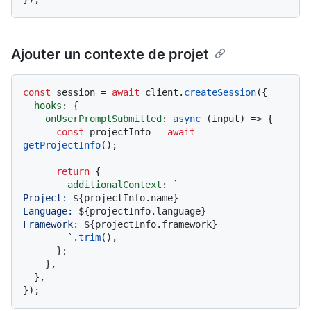
Ajouter un contexte de projet
const
 session = 
await
 client.
createSession
({

hooks
: {

onUserPromptSubmitted
: 
async
 (input) => {

const
 projectInfo = 
await
getProjectInfo
();

return
 {

additionalContext
: 
`

Project: 
${projectInfo.name}
Language: 
${projectInfo.language}
Framework: 
${projectInfo.framework}
        `
.
trim
(),

      };

    },

  },
