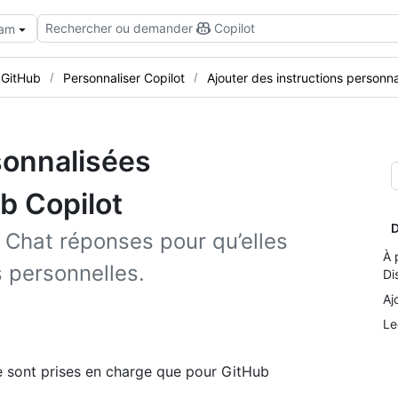
Rechercher ou demander
Copilot
eam
 GitHub
Personnaliser Copilot
Ajouter des instructions personna
sonnalisées
b Copilot
D
 Chat réponses pour qu’elles
À 
 personnelles.
Di
Aj
Le
ne sont prises en charge que pour GitHub