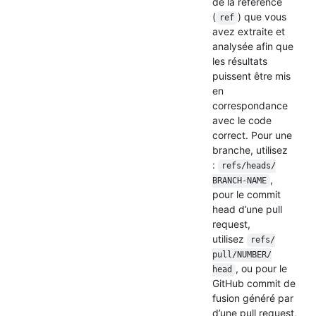
de la référence
(
) que vous
ref
avez extraite et
analysée afin que
les résultats
puissent être mis
en
correspondance
avec le code
correct. Pour une
branche, utilisez
:
refs/
heads/
,
BRANCH-NAME
pour le commit
head d’une pull
request,
utilisez
refs/
pull/
NUMBER/
, ou pour le
head
GitHub commit de
fusion généré par
d’une pull request,