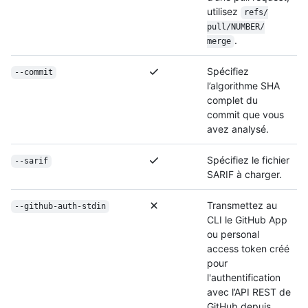
utilisez
refs/
pull/
NUMBER/
.
merge
Spécifiez
--commit
l’algorithme SHA
complet du
commit que vous
avez analysé.
Spécifiez le fichier
--sarif
SARIF à charger.
Transmettez au
--github-auth-stdin
CLI le GitHub App
ou personal
access token créé
pour
l'authentification
avec l’API REST de
GitHub depuis