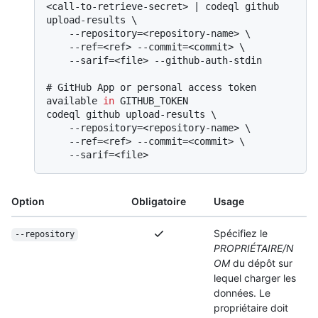
<call-to-retrieve-secret> | codeql github 
upload-results \

    --repository=<repository-name> \

    --ref=<ref> --commit=<commit> \

# 
GitHub App or personal access token 
available 
in
 GITHUB_TOKEN
codeql github upload-results \

    --repository=<repository-name> \

    --ref=<ref> --commit=<commit> \

Option
Obligatoire
Usage
Spécifiez le
--repository
PROPRIÉTAIRE/N
OM
du dépôt sur
lequel charger les
données. Le
propriétaire doit