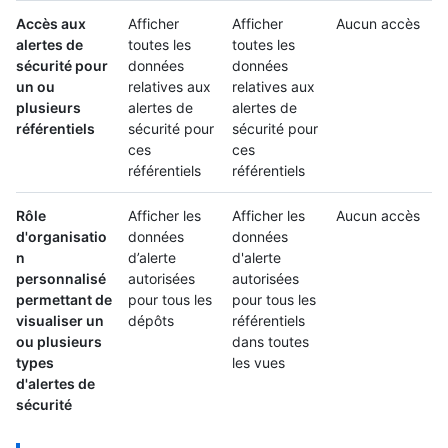
Accès aux
Afficher
Afficher
Aucun accès
alertes de
toutes les
toutes les
sécurité pour
données
données
un ou
relatives aux
relatives aux
plusieurs
alertes de
alertes de
référentiels
sécurité pour
sécurité pour
ces
ces
référentiels
référentiels
Rôle
Afficher les
Afficher les
Aucun accès
d'organisatio
données
données
n
d’alerte
d'alerte
personnalisé
autorisées
autorisées
permettant de
pour tous les
pour tous les
visualiser un
dépôts
référentiels
ou plusieurs
dans toutes
types
les vues
d'alertes de
sécurité