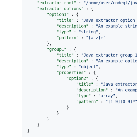
"extractor_root"
:
"/home/user/codeql/ja
"extractor_options"
:
{
"option1"
:
{
"title"
:
"Java extractor option
"description"
:
"An example stri
"type"
:
"string"
,
"pattern"
:
"[a-z]+"
}
,
"group1"
:
{
"title"
:
"Java extractor group 
"description"
:
"An example opti
"type"
:
"object"
,
"properties"
:
{
"option2"
:
{
"title"
:
"Java extracto
"description"
:
"An exam
"type"
:
"array"
,
"pattern"
:
"[1-9][0-9]*
}
}
}
}
}