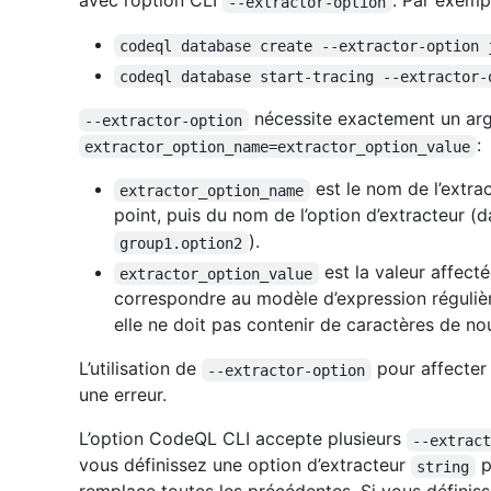
avec l’option CLI
. Par exemp
--extractor-option
codeql database create --extractor-option 
codeql database start-tracing --extractor-
nécessite exactement un arg
--extractor-option
:
extractor_option_name=extractor_option_value
est le nom de l’extra
extractor_option_name
point, puis du nom de l’option d’extracteur 
).
group1.option2
est la valeur affecté
extractor_option_value
correspondre au modèle d’expression régulière 
elle ne doit pas contenir de caractères de nou
L’utilisation de
pour affecter 
--extractor-option
une erreur.
L’option CodeQL CLI accepte plusieurs
--extrac
vous définissez une option d’extracteur
p
string