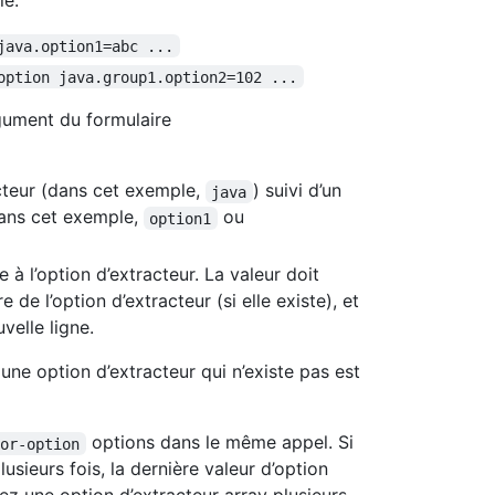
le:
java.option1=abc ...
option java.group1.option2=102 ...
ument du formulaire
cteur (dans cet exemple,
) suivi d’un
java
(dans cet exemple,
ou
option1
e à l’option d’extracteur. La valeur doit
de l’option d’extracteur (si elle existe), et
velle ligne.
une option d’extracteur qui n’existe pas est
options dans le même appel. Si
tor-option
lusieurs fois, la dernière valeur d’option