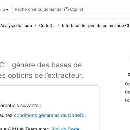
Rechercher ou demander
Copilot
eam
Analyse du code
CodeQL
Interface de ligne de commande C
 CLI génère des bases de
es options de l’extracteur.
D
Op
Co
Fo
rentiels suivants :
nsultez
conditions générales de CodeQL
on sur GitHub Team avec
GitHub Code