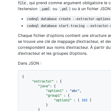
, qui prend comme argument obligatoire le 
file
l’extension
ou
) ou à un fichier JSON
.yaml
.yml
codeql database create --extractor-options
codeql database start-tracing --extractor-
Chaque fichier d'options contient une structure a
se trouve une clé de mappage d’extracteur, et de
correspondent aux noms d’extracteur. À partir du 
d’extracteur et les groupes d’options.
Dans JSON :
{
"extractor"
:
{
"java"
:
{
"option1"
:
"abc"
,
"group1"
:
{
"option2"
:
[
102
]
}
}