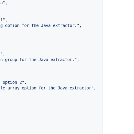
va"
,
 1"
,
ng option for the Java extractor."
,
1"
,
on group for the Java extractor."
,
r option 2"
,
ple array option for the Java extractor"
,
"