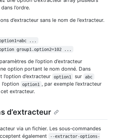
ez une option d’extracteur array plusieurs
 dans l’ordre.
ns d’extracteur sans le nom de l’extracteur.
option1=abc ...
option group1.option2=102 ...
paramètres de l’option d’extracteur
 une option portant le nom donné. Dans
 l’option d’extracteur
sur
option1
abc
 l’option
, par exemple l’extracteur
option1
cet extracteur.
ns d’extracteur
racteur via un fichier. Les sous-commandes
cceptent également
--extractor-options-