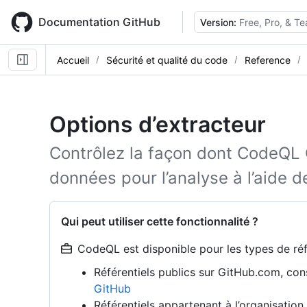
Skip
to
Documentation GitHub
Version:
Free, Pro, & T
main
content
Accueil
Sécurité et qualité du code
Reference
Options d’extracteur
Contrôlez la façon dont CodeQL
données pour l’analyse à l’aide d
Qui peut utiliser cette fonctionnalité ?
CodeQL est disponible pour les types de réfé
Référentiels publics sur GitHub.com, co
GitHub
Référentiels appartenant à l’organisati