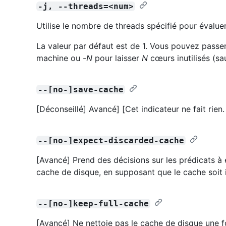
-j, --threads=<num>
Utilise le nombre de threads spécifié pour évaluer
La valeur par défaut est de 1. Vous pouvez passer
machine ou -
N
pour laisser
N
cœurs inutilisés (sau
--[no-]save-cache
[Déconseillé] Avancé] [Cet indicateur ne fait rien.
--[no-]expect-discarded-cache
[Avancé] Prend des décisions sur les prédicats à év
cache de disque, en supposant que le cache soit 
--[no-]keep-full-cache
[Avancé] Ne nettoie pas le cache de disque une foi