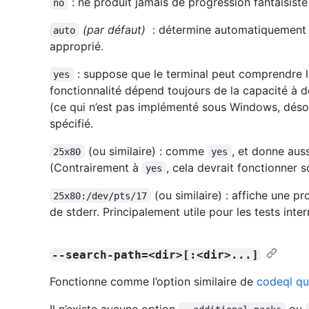
: ne produit jamais de progression fantaisiste ;
no
(par défaut)
: détermine automatiquement 
auto
approprié.
: suppose que le terminal peut comprendre 
yes
fonctionnalité dépend toujours de la capacité à
(ce qui n’est pas implémenté sous Windows, désol
spécifié.
(ou similaire) : comme
, et donne auss
25x80
yes
(Contrairement à
, cela devrait fonctionner 
yes
(ou similaire) : affiche une pr
25x80:/dev/pts/17
de stderr. Principalement utile pour les tests inter
--search-path=<dir>[:<dir>...]
Fonctionne comme l’option similaire de
codeql qu
Il n’existe aucune option
ou