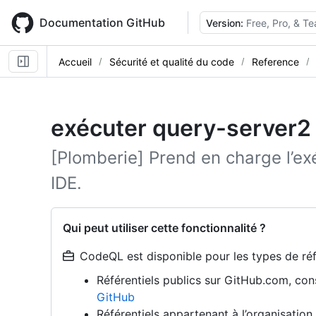
Skip
to
Documentation GitHub
Version:
Free, Pro, & T
main
content
Accueil
Sécurité et qualité du code
Reference
exécuter query-server2
[Plomberie] Prend en charge l’e
IDE.
Qui peut utiliser cette fonctionnalité ?
CodeQL est disponible pour les types de réfé
Référentiels publics sur GitHub.com, co
GitHub
Référentiels appartenant à l’organisati