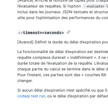
[Avancé] Affiche le nombre de tuples pour chaque
l’évaluateur de requêtes. Si l’option
--evaluator-
inclus dans les journaux JSON textuels et struct
utile pour l’optimisation des performances du c
--timeout=<seconds>
[Avancé] Définit la durée du délai d’expiration po
La fonctionnalité de délai d’expiration est destiné
requête complexe durerait « indéfiniment ». Il ne 
durée totale de l’évaluation de la requête. L’évalu
chaque partie du calcul se termine dans le délai d
Pour l’instant, ces parties sont des « couches RA
changer.
Si aucun délai d’expiration n’est spécifié ou que 0 
codeql test run
, où le délai d’expiration par défau