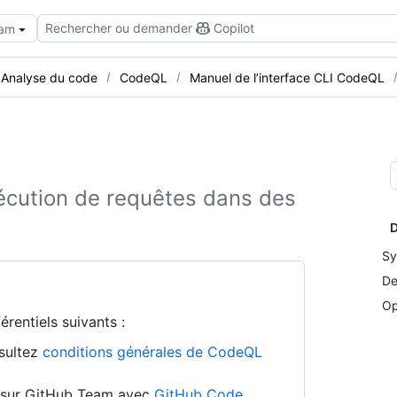
Rechercher ou demander
Copilot
eam
Analyse du code
CodeQL
Manuel de l’interface CLI CodeQL
xécution de requêtes dans des
D
Sy
De
Op
rentiels suivants :
nsultez
conditions générales de CodeQL
on sur GitHub Team avec
GitHub Code