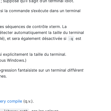
 suppose qu’il s’agit d’un terminal idiot.
si la commande s’exécute dans un terminal
les séquences de contrôle xterm. La
 détecter automatiquement la
taille
du terminal
é), et sera également désactivée si
est
-q
i explicitement la taille du terminal.
sous Windows.)
ogression fantaisiste sur un terminal
différent
nes.
ery compile
(q.v.).
, car les valeurs