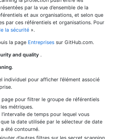
anning la protection push entre les
présentées par la vue d’ensemble de la
férentiels et aux organisations, et selon que
es par ces référentiels et organisations. Pour
e la sécurité
».
puis la page
Entreprises
sur GitHub.com.
urity and quality
.
nning
.
l individuel pour afficher l’élément associé
prise.
 page pour filtrer le groupe de référentiels
les métriques.
r l’intervalle de temps pour lequel vous
que la date utilisée par le sélecteur de date
 a été contourné.
outer d’autres filtres sur les secret scanning