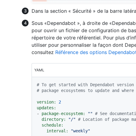
Dans la section « Sécurité » de la barre latér
Sous «Dependabot », à droite de «Dependabo
pour ouvrir un fichier de configuration de ba
répertoire de votre référentiel. Pour plus d’
utiliser pour personnaliser la façon dont De
consultez
Référence des options Dependabo
YAML
# To get started with Dependabot version
# package ecosystems to update and where
version:
2
updates:
-
package-ecosystem:
""
# See documentat
directory:
"/"
# Location of package m
schedule:
interval:
"weekly"