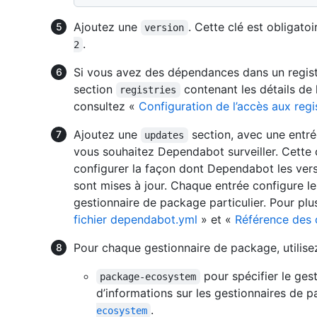
Ajoutez une
. Cette clé est obligato
version
.
2
Si vous avez des dépendances dans un regist
section
contenant les détails de l
registries
consultez «
Configuration de l’accès aux reg
Ajoutez une
section, avec une entr
updates
vous souhaitez Dependabot surveiller. Cette cl
configurer la façon dont Dependabot les ver
sont mises à jour. Chaque entrée configure l
gestionnaire de package particulier. Pour plu
fichier dependabot.yml
» et «
Référence des
Pour chaque gestionnaire de package, utilisez
pour spécifier le ges
package-ecosystem
d’informations sur les gestionnaires de 
.
ecosystem