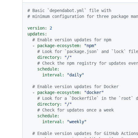
# Basic `dependabot.yml` file with
# minimum configuration for three package ma
version:
2
updates:
# Enable version updates for npm
-
package-ecosystem:
"npm"
# Look for `package.json` and `lock` fil
directory:
"/"
# Check the npm registry for updates eve
schedule:
interval:
"daily"
# Enable version updates for Docker
-
package-ecosystem:
"docker"
# Look for a `Dockerfile` in the `root` 
directory:
"/"
# Check for updates once a week
schedule:
interval:
"weekly"
# Enable version updates for GitHub Action