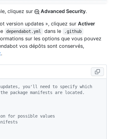
ale, cliquez sur
Advanced Security
.
t version updates », cliquez sur
Activer
se
dans le
dependabot.yml
.github
informations sur les options que vous pouvez
pendabot vos dépôts sont conservés,
t
.
 updates, you'll need to specify which
 the package manifests are located.
ion for possible values
anifests