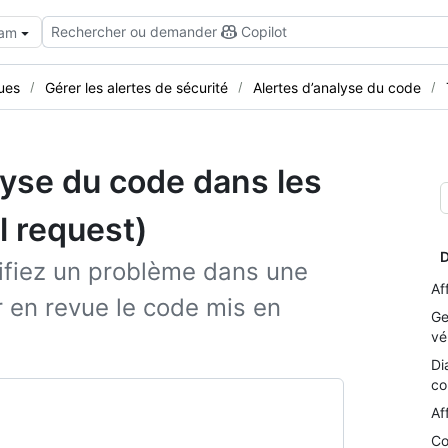
Rechercher ou demander
Copilot
eam
ues
Gérer les alertes de sécurité
Alertes d’analyse du code
lyse du code dans les
l request)
D
ifiez un problème dans une
Af
 en revue le code mis en
Ge
vé
Di
co
Af
Co