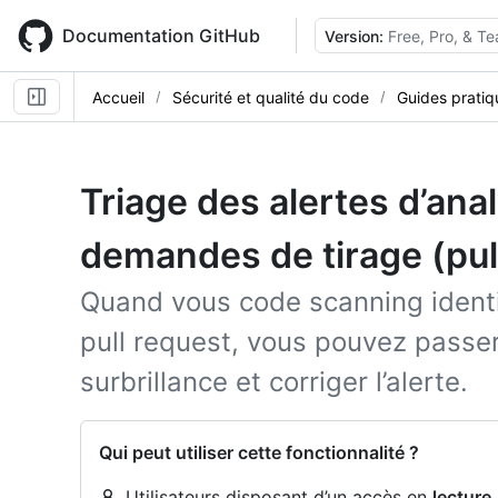
Skip
to
Documentation GitHub
Version:
Free, Pro, & T
main
content
Accueil
Sécurité et qualité du code
Guides pratiq
Triage des alertes d’ana
demandes de tirage (pul
Quand vous code scanning ident
pull request, vous pouvez passer
surbrillance et corriger l’alerte.
Qui peut utiliser cette fonctionnalité ?
Utilisateurs disposant d’un accès en
lecture