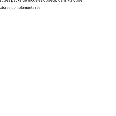
st des packs de modèles CodeQL dans VS Code
ctures complémentaires