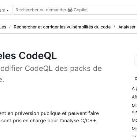
Rechercher ou demander
Copilot
eam
ues
Rechercher et corriger les vulnérabilités du code
Analyser 
dèles CodeQL
 modifier CodeQL des packs de
e.
D
À 
Af
Mo
de
t en préversion publique et peuvent faire
 sont pris en charge pour l’analyse C/C++,
Mo
Mo