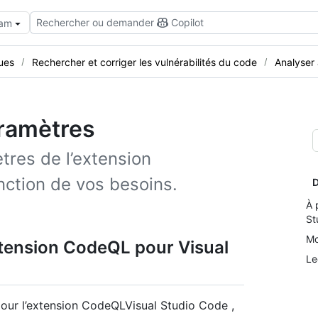
Rechercher ou demander
Copilot
eam
ues
Rechercher et corriger les vulnérabilités du code
Analyser 
aramètres
tres de l’extension
ction de vos besoins.
D
À 
St
Mo
xtension CodeQL pour Visual
Le
ur l’extension CodeQLVisual Studio Code ,